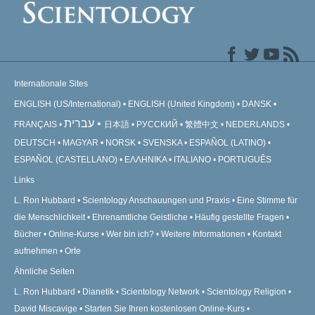
Internationale Sites
ENGLISH (US/International)
ENGLISH (United Kingdom)
DANSK
עברית
FRANÇAIS
日本語
РУССКИЙ
繁體中文
NEDERLANDS
DEUTSCH
MAGYAR
NORSK
SVENSKA
ESPAÑOL (LATINO)
ESPAÑOL (CASTELLANO)
ΕΛΛΗΝΙΚA
ITALIANO
PORTUGUÊS
Links
L. Ron Hubbard
Scientology Anschauungen und Praxis
Eine Stimme für
die Menschlichkeit
Ehrenamtliche Geistliche
Häufig gestellte Fragen
Bücher
Online-Kurse
Wer bin ich?
Weitere Informationen
Kontakt
aufnehmen
Orte
Ähnliche Seiten
L. Ron Hubbard
Dianetik
Scientology Network
Scientology Religion
David Miscavige
Starten Sie Ihren kostenlosen Online-Kurs