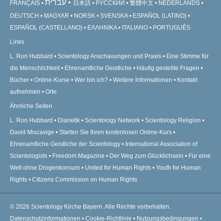
עברית
FRANÇAIS
日本語
РУССКИЙ
繁體中文
NEDERLANDS
DEUTSCH
MAGYAR
NORSK
SVENSKA
ESPAÑOL (LATINO)
ESPAÑOL (CASTELLANO)
ΕΛΛΗΝΙΚA
ITALIANO
PORTUGUÊS
Links
L. Ron Hubbard
Scientology Anschauungen und Praxis
Eine Stimme für
die Menschlichkeit
Ehrenamtliche Geistliche
Häufig gestellte Fragen
Bücher
Online-Kurse
Wer bin ich?
Weitere Informationen
Kontakt
aufnehmen
Orte
Ähnliche Seiten
L. Ron Hubbard
Dianetik
Scientology Network
Scientology Religion
David Miscavige
Starten Sie Ihren kostenlosen Online-Kurs
Ehrenamtliche Geistliche der Scientology
International Association of
Scientologists
Freedom Magazine
Der Weg zum Glücklichsein
Für eine
Welt ohne Drogenkonsum
United for Human Rights
Youth for Human
Rights
Citizens Commission on Human Rights
© 2026
Scientology Kirche Bayern.
Alle Rechte vorbehalten.
Datenschutzinformationen
•
Cookie-Richtlinie
•
Nutzungsbedingungen
•