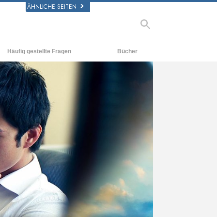
ÄHNLICHE SEITEN
Häufig gestellte Fragen
Bücher
rgrund und
Einführende Bücher
legende Prinzipien
Hörbücher
halb einer Scientology Kirche
Einführungsvorträge
rganisation der Scientology
Filme