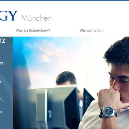
München
Was ist Scientology?
Wie wir helfen
TZ
Anschauungen und Praxis
Hinte
grund
Scientology Bekenntnisse und
Kodizes
Inner
s:
Was Scientologen über Scientology
Die O
sagen
Lernen Sie einen Scientologen kennen
r
Innerhalb einer Scientology Kirche
Die Grundprinzipien der Scientology
n,
Eine Einführung in die Dianetik
um
Liebe und Hass – Was ist Größe?