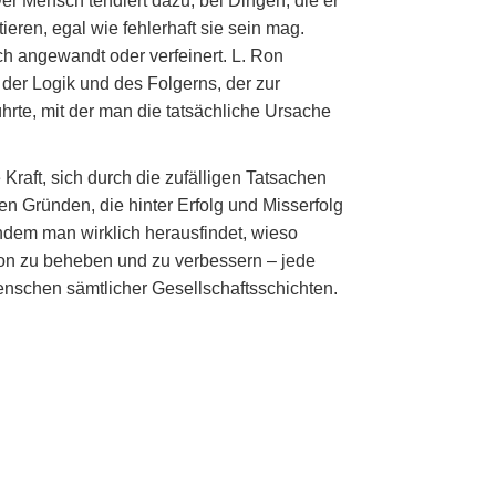
er Mensch tendiert dazu, bei Dingen, die er
ieren, egal wie fehlerhaft sie sein mag.
ch angewandt oder verfeinert. L. Ron
der Logik und des Folgerns, der zur
ührte, mit der man die tatsächliche Ursache
 Kraft, sich durch die zufälligen Tatsachen
n Gründen, die hinter Erfolg und Misserfolg
ndem man wirklich herausfindet, wieso
tion zu beheben und zu verbessern – jede
Menschen sämtlicher Gesellschaftsschichten.