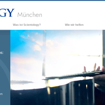
München
Was ist Scientology?
Wie wir helfen
Anschauungen und Praxis
Hinte
grund
Scientology Bekenntnisse und
Kodizes
Inner
s:
Was Scientologen über Scientology
Die O
sagen
Lernen Sie einen Scientologen kennen
Innerhalb einer Scientology Kirche
Die Grundprinzipien der Scientology
Eine Einführung in die Dianetik
en
Liebe und Hass – Was ist Größe?