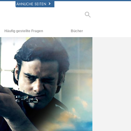
ÄHNLICHE SEITEN
Häufig gestellte Fragen
Bücher
rgrund und
Einführende Bücher
legende Prinzipien
Hörbücher
halb einer Scientology Kirche
Einführungsvorträge
rganisation der Scientology
Filme