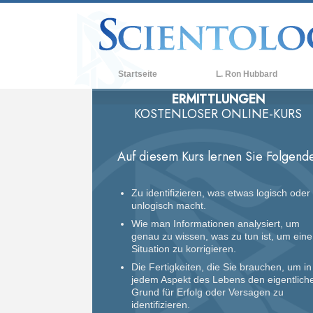
Startseite
L. Ron Hubbard
ERMITTLUNGEN
KOSTENLOSER ONLINE-KURS
Auf diesem Kurs lernen Sie Folgende
Zu identifizieren, was etwas logisch oder
unlogisch macht.
Wie man Informationen analysiert, um
genau zu wissen, was zu tun ist, um eine
Situation zu korrigieren.
Die Fertigkeiten, die Sie brauchen, um in
jedem Aspekt des Lebens den eigentlich
Grund für Erfolg oder Versagen zu
identifizieren.