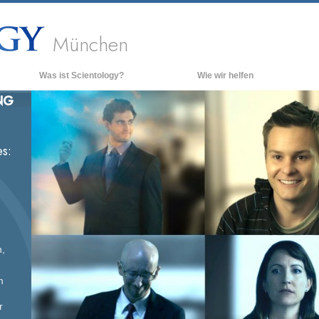
München
Was ist Scientology?
Wie wir helfen
NG
Anschauungen und Praxis
Hinte
grund
Scientology Bekenntnisse und
Kodizes
Inner
s:
Was Scientologen über Scientology
Die O
sagen
Lernen Sie einen Scientologen kennen
Innerhalb einer Scientology Kirche
Die Grundprinzipien der Scientology
,
Eine Einführung in die Dianetik
m
Liebe und Hass – Was ist Größe?
r