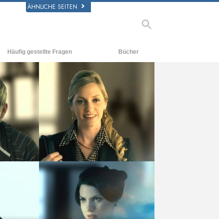
ÄHNLICHE SEITEN
Häufig gestellte Fragen
Bücher
rgrund und
Einführende Bücher
legende Prinzipien
Hörbücher
halb einer Scientology Kirche
Einführungsvorträge
rganisation der Scientology
Filme