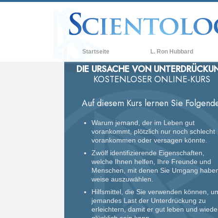
Startseite
L. Ron Hubbard
DIE URSACHE VON UNTERDRÜCKU
KOSTENLOSER ONLINE-KURS
Auf diesem Kurs lernen Sie Folgende
Warum jemand, der im Leben gut
vorankommt, plötzlich nur noch schlecht
vorankommen oder versagen könnte.
Zwölf identifizierende Eigenschaften,
welche Ihnen helfen, Ihre Freunde und
Menschen, mit denen Sie Umgang haben
weise auszuwählen.
Hilfsmittel, die Sie verwenden können, u
jemandes Last der Unterdrückung zu
erleichtern, damit er gut leben und wiede