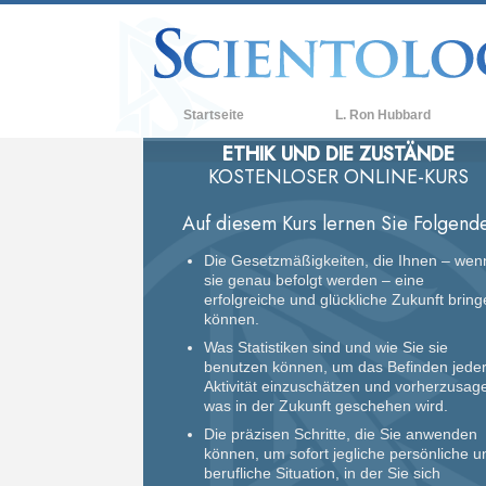
Startseite
L. Ron Hubbard
ETHIK UND DIE ZUSTÄNDE
KOSTENLOSER ONLINE-KURS
Auf diesem Kurs lernen Sie Folgende
Die Gesetzmäßigkeiten, die Ihnen – wen
sie genau befolgt werden – eine
erfolgreiche und glückliche Zukunft brin
können.
Was Statistiken sind und wie Sie sie
benutzen können, um das Befinden jede
Aktivität einzuschätzen und vorherzusag
was in der Zukunft geschehen wird.
Die präzisen Schritte, die Sie anwenden
können, um sofort jegliche persönliche u
berufliche Situation, in der Sie sich