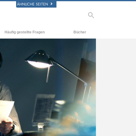
ÄHNLICHE SEITEN
Häufig gestellte Fragen
Bücher
rgrund und
Einführende Bücher
legende Prinzipien
Hörbücher
halb einer Scientology Kirche
Einführungsvorträge
rganisation der Scientology
Filme