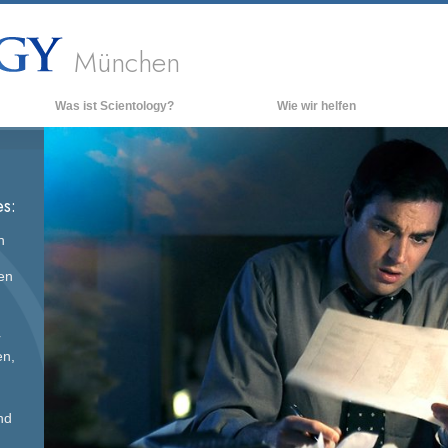
München
Was ist Scientology?
Wie wir helfen
Anschauungen und Praxis
Hinte
grund
Scientology Bekenntnisse und
Kodizes
Inner
s:
Was Scientologen über Scientology
Die O
sagen
n
Lernen Sie einen Scientologen kennen
gen
Innerhalb einer Scientology Kirche
Die Grundprinzipien der Scientology
r
en,
Eine Einführung in die Dianetik
Liebe und Hass – Was ist Größe?
nd