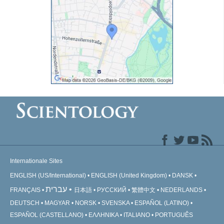
Internationale Sites
ENGLISH (US/International)
ENGLISH (United Kingdom)
DANSK
עברית
FRANÇAIS
日本語
РУССКИЙ
繁體中文
NEDERLANDS
DEUTSCH
MAGYAR
NORSK
SVENSKA
ESPAÑOL (LATINO)
ESPAÑOL (CASTELLANO)
ΕΛΛΗΝΙΚA
ITALIANO
PORTUGUÊS