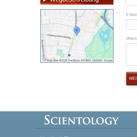
E-Mail
Mittei
WEI