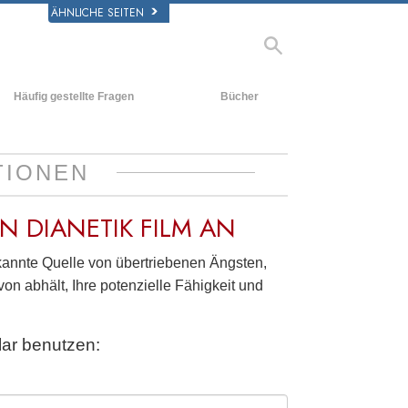
ÄHNLICHE SEITEN
Häufig gestellte Fragen
Bücher
rgrund und
Einführende Bücher
legende Prinzipien
Hörbücher
TIONEN
halb einer Scientology Kirche
Einführungsvorträge
rganisation der Scientology
EN
DIANETIK FILM AN
Filme
ekannte Quelle von übertriebenen Ängsten,
on abhält, Ihre potenzielle Fähigkeit und
ar benutzen: