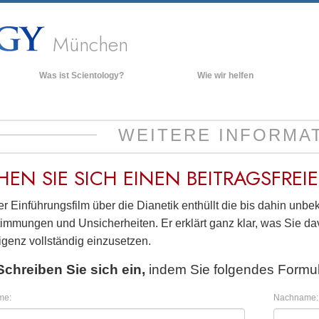
München
Was ist Scientology?
Wie wir helfen
Anschauungen und Praxis
Hinte
grund
Scientology Bekenntnisse und
WEITERE INFORMA
Kodizes
Inner
Was Scientologen über Scientology
Die O
sagen
HEN SIE SICH EINEN
BEITRAGSFREI
Lernen Sie einen Scientologen kennen
r Einführungsfilm über die Dianetik enthüllt die bis dahin unb
Innerhalb einer Scientology Kirche
immungen und Unsicherheiten. Er erklärt ganz klar, was Sie dav
Die Grundprinzipien der Scientology
ligenz vollständig einzusetzen.
Eine Einführung in die Dianetik
Schreiben Sie sich ein,
indem Sie folgendes Formul
Liebe und Hass – Was ist Größe?
me:
Nachname: