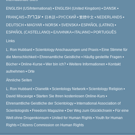
ENGLISH (US/International)
ENGLISH (United Kingdom)
DANSK
עברית
FRANÇAIS
日本語
РУССКИЙ
繁體中文
NEDERLANDS
DEUTSCH
MAGYAR
NORSK
SVENSKA
ESPAÑOL (LATINO)
ESPAÑOL (CASTELLANO)
ΕΛΛΗΝΙΚA
ITALIANO
PORTUGUÊS
Links
L. Ron Hubbard
Scientology Anschauungen und Praxis
Eine Stimme für
die Menschlichkeit
Ehrenamtliche Geistliche
Häufig gestellte Fragen
Bücher
Online-Kurse
Wer bin ich?
Weitere Informationen
Kontakt
aufnehmen
Orte
Ähnliche Seiten
L. Ron Hubbard
Dianetik
Scientology Network
Scientology Religion
David Miscavige
Starten Sie Ihren kostenlosen Online-Kurs
Ehrenamtliche Geistliche der Scientology
International Association of
Scientologists
Freedom Magazine
Der Weg zum Glücklichsein
Für eine
Welt ohne Drogenkonsum
United for Human Rights
Youth for Human
Rights
Citizens Commission on Human Rights