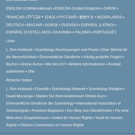
ENGLISH (US/International)
ENGLISH (United Kingdom)
DANSK
עברית
FRANÇAIS
日本語
РУССКИЙ
繁體中文
NEDERLANDS
DEUTSCH
MAGYAR
NORSK
SVENSKA
ESPAÑOL (LATINO)
ESPAÑOL (CASTELLANO)
ΕΛΛΗΝΙΚA
ITALIANO
PORTUGUÊS
Links
L. Ron Hubbard
Scientology Anschauungen und Praxis
Eine Stimme für
die Menschlichkeit
Ehrenamtliche Geistliche
Häufig gestellte Fragen
Bücher
Online-Kurse
Wer bin ich?
Weitere Informationen
Kontakt
aufnehmen
Orte
Ähnliche Seiten
L. Ron Hubbard
Dianetik
Scientology Network
Scientology Religion
David Miscavige
Starten Sie Ihren kostenlosen Online-Kurs
Ehrenamtliche Geistliche der Scientology
International Association of
Scientologists
Freedom Magazine
Der Weg zum Glücklichsein
Für eine
Welt ohne Drogenkonsum
United for Human Rights
Youth for Human
Rights
Citizens Commission on Human Rights