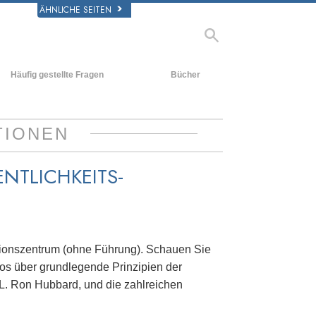
ÄHNLICHE SEITEN
Häufig gestellte Fragen
Bücher
rgrund und
Einführende Bücher
legende Prinzipien
Hörbücher
TIONEN
halb einer Scientology Kirche
Einführungsvorträge
rganisation der Scientology
NTLICHKEITS-
Filme
ationszentrum (ohne Führung). Schauen Sie
eos über grundlegende Prinzipien der
 L. Ron Hubbard, und die zahlreichen