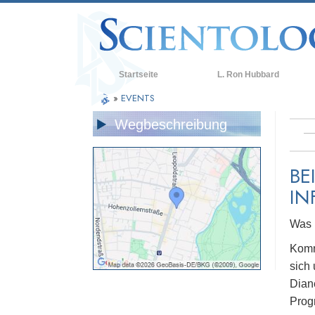
Startseite
L. Ron Hubbard
»
EVENTS
Wegbeschreibung
BE
IN
Was i
Komm
sich
Dian
Prog