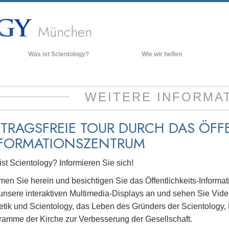
München
Was ist Scientology?
Wie wir helfen
Anschauungen und Praxis
Hinte
grund
Scientology Bekenntnisse und
WEITERE INFORMA
Kodizes
Inner
Was Scientologen über Scientology
Die O
sagen
ITRAGSFREIE TOUR DURCH DAS ÖFFE
Lernen Sie einen Scientologen kennen
FORMATIONSZENTRUM
Innerhalb einer Scientology Kirche
st Scientology? Informieren Sie sich!
Die Grundprinzipien der Scientology
en Sie herein und besichtigen Sie das Öffentlichkeits-Inform
Eine Einführung in die Dianetik
 unsere interaktiven Multimedia-Displays an und sehen Sie Vid
Liebe und Hass – Was ist Größe?
etik und Scientology, das Leben des Gründers der Scientology,
ramme der Kirche zur Verbesserung der Gesellschaft.