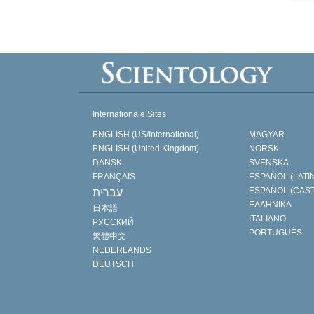
Internationale Sites
ENGLISH (US/International)
MAGYAR
ENGLISH (United Kingdom)
NORSK
DANSK
SVENSKA
FRANÇAIS
ESPAÑOL (LATI
ESPAÑOL (CAS
עברית
ΕΛΛΗΝΙΚA
日本語
ITALIANO
РУССКИЙ
PORTUGUÊS
繁體中文
NEDERLANDS
DEUTSCH