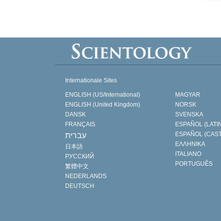
Internationale Sites
ENGLISH (US/International)
MAGYAR
ENGLISH (United Kingdom)
NORSK
DANSK
SVENSKA
FRANÇAIS
ESPAÑOL (LATI
ESPAÑOL (CAS
עברית
ΕΛΛΗΝΙΚA
日本語
ITALIANO
РУССКИЙ
PORTUGUÊS
繁體中文
NEDERLANDS
DEUTSCH