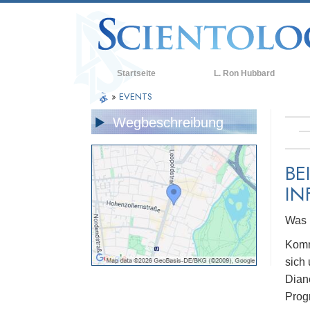
Startseite
L. Ron Hubbard
»
EVENTS
Wegbeschreibung
BE
IN
Was i
Komm
sich
Dian
Prog