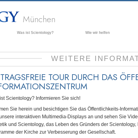
München
Was ist Scientology?
Wie wir helfen
Anschauungen und Praxis
Hinte
grund
Scientology Bekenntnisse und
WEITERE INFORMA
Kodizes
Inner
Was Scientologen über Scientology
Die O
sagen
ITRAGSFREIE TOUR DURCH DAS ÖFFE
Lernen Sie einen Scientologen kennen
FORMATIONSZENTRUM
Innerhalb einer Scientology Kirche
st Scientology? Informieren Sie sich!
Die Grundprinzipien der Scientology
en Sie herein und besichtigen Sie das Öffentlichkeits-Inform
Eine Einführung in die Dianetik
 unsere interaktiven Multimedia-Displays an und sehen Sie Vid
Liebe und Hass – Was ist Größe?
etik und Scientology, das Leben des Gründers der Scientology,
ramme der Kirche zur Verbesserung der Gesellschaft.