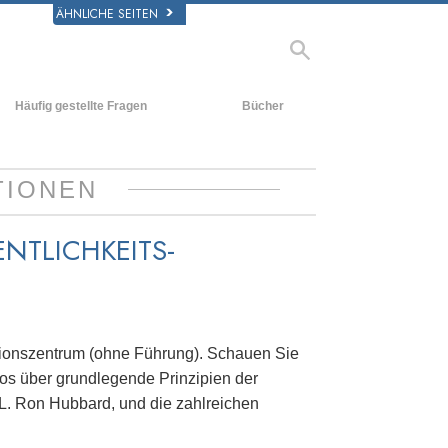
ÄHNLICHE SEITEN
Häufig gestellte Fragen
Bücher
rgrund und
Einführende Bücher
legende Prinzipien
Hörbücher
TIONEN
halb einer Scientology Kirche
Einführungsvorträge
rganisation der Scientology
NTLICHKEITS-
Filme
ationszentrum (ohne Führung). Schauen Sie
eos über grundlegende Prinzipien der
 L. Ron Hubbard, und die zahlreichen