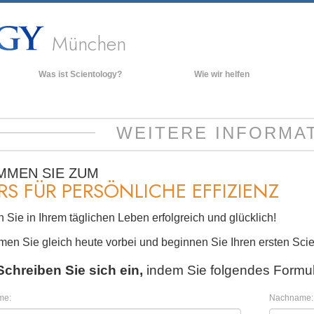
München
Was ist Scientology?
Wie wir helfen
Anschauungen und Praxis
Hinte
grund
Scientology Bekenntnisse und
WEITERE INFORMA
Kodizes
Inner
Was Scientologen über Scientology
Die O
sagen
MMEN SIE ZUM
RS FÜR PERSÖNLICHE EFFIZIENZ
Lernen Sie einen Scientologen kennen
Innerhalb einer Scientology Kirche
 Sie in Ihrem täglichen Leben erfolgreich und glücklich!
Die Grundprinzipien der Scientology
en Sie gleich heute vorbei und beginnen Sie Ihren ersten Scie
Eine Einführung in die Dianetik
Schreiben Sie sich ein,
indem Sie folgendes Formul
Liebe und Hass – Was ist Größe?
me:
Nachname: