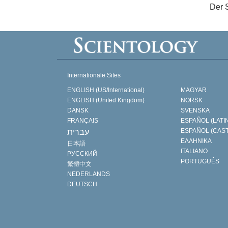
Der 
Internationale Sites
ENGLISH (US/International)
MAGYAR
ENGLISH (United Kingdom)
NORSK
DANSK
SVENSKA
FRANÇAIS
ESPAÑOL (LATI
ESPAÑOL (CAS
עברית
ΕΛΛΗΝΙΚA
日本語
ITALIANO
РУССКИЙ
PORTUGUÊS
繁體中文
NEDERLANDS
DEUTSCH