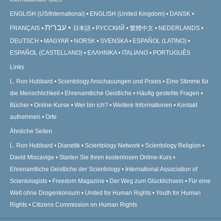
ENGLISH (US/International)
ENGLISH (United Kingdom)
DANSK
עברית
FRANÇAIS
日本語
РУССКИЙ
繁體中文
NEDERLANDS
DEUTSCH
MAGYAR
NORSK
SVENSKA
ESPAÑOL (LATINO)
ESPAÑOL (CASTELLANO)
ΕΛΛΗΝΙΚA
ITALIANO
PORTUGUÊS
Links
L. Ron Hubbard
Scientology Anschauungen und Praxis
Eine Stimme für
die Menschlichkeit
Ehrenamtliche Geistliche
Häufig gestellte Fragen
Bücher
Online-Kurse
Wer bin ich?
Weitere Informationen
Kontakt
aufnehmen
Orte
Ähnliche Seiten
L. Ron Hubbard
Dianetik
Scientology Network
Scientology Religion
David Miscavige
Starten Sie Ihren kostenlosen Online-Kurs
Ehrenamtliche Geistliche der Scientology
International Association of
Scientologists
Freedom Magazine
Der Weg zum Glücklichsein
Für eine
Welt ohne Drogenkonsum
United for Human Rights
Youth for Human
Rights
Citizens Commission on Human Rights