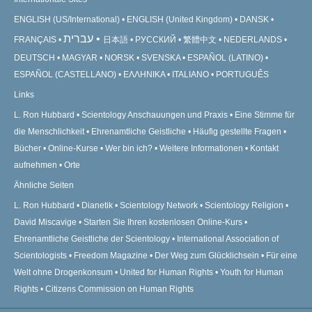
ENGLISH (US/International)
ENGLISH (United Kingdom)
DANSK
עברית
FRANÇAIS
日本語
РУССКИЙ
繁體中文
NEDERLANDS
DEUTSCH
MAGYAR
NORSK
SVENSKA
ESPAÑOL (LATINO)
ESPAÑOL (CASTELLANO)
ΕΛΛΗΝΙΚA
ITALIANO
PORTUGUÊS
Links
L. Ron Hubbard
Scientology Anschauungen und Praxis
Eine Stimme für
die Menschlichkeit
Ehrenamtliche Geistliche
Häufig gestellte Fragen
Bücher
Online-Kurse
Wer bin ich?
Weitere Informationen
Kontakt
aufnehmen
Orte
Ähnliche Seiten
L. Ron Hubbard
Dianetik
Scientology Network
Scientology Religion
David Miscavige
Starten Sie Ihren kostenlosen Online-Kurs
Ehrenamtliche Geistliche der Scientology
International Association of
Scientologists
Freedom Magazine
Der Weg zum Glücklichsein
Für eine
Welt ohne Drogenkonsum
United for Human Rights
Youth for Human
Rights
Citizens Commission on Human Rights