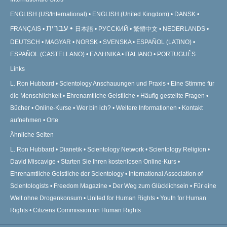
ENGLISH (US/International)
ENGLISH (United Kingdom)
DANSK
עברית
FRANÇAIS
日本語
РУССКИЙ
繁體中文
NEDERLANDS
DEUTSCH
MAGYAR
NORSK
SVENSKA
ESPAÑOL (LATINO)
ESPAÑOL (CASTELLANO)
ΕΛΛΗΝΙΚA
ITALIANO
PORTUGUÊS
Links
L. Ron Hubbard
Scientology Anschauungen und Praxis
Eine Stimme für
die Menschlichkeit
Ehrenamtliche Geistliche
Häufig gestellte Fragen
Bücher
Online-Kurse
Wer bin ich?
Weitere Informationen
Kontakt
aufnehmen
Orte
Ähnliche Seiten
L. Ron Hubbard
Dianetik
Scientology Network
Scientology Religion
David Miscavige
Starten Sie Ihren kostenlosen Online-Kurs
Ehrenamtliche Geistliche der Scientology
International Association of
Scientologists
Freedom Magazine
Der Weg zum Glücklichsein
Für eine
Welt ohne Drogenkonsum
United for Human Rights
Youth for Human
Rights
Citizens Commission on Human Rights