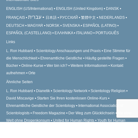
ENGLISH (US/International)
ENGLISH (United Kingdom)
DANSK
עברית
FRANÇAIS
日本語
РУССКИЙ
繁體中文
NEDERLANDS
DEUTSCH
MAGYAR
NORSK
SVENSKA
ESPAÑOL (LATINO)
ESPAÑOL (CASTELLANO)
ΕΛΛΗΝΙΚA
ITALIANO
PORTUGUÊS
Links
L. Ron Hubbard
Scientology Anschauungen und Praxis
Eine Stimme für
die Menschlichkeit
Ehrenamtliche Geistliche
Häufig gestellte Fragen
Bücher
Online-Kurse
Wer bin ich?
Weitere Informationen
Kontakt
aufnehmen
Orte
Ähnliche Seiten
L. Ron Hubbard
Dianetik
Scientology Network
Scientology Religion
David Miscavige
Starten Sie Ihren kostenlosen Online-Kurs
Ehrenamtliche Geistliche der Scientology
International Association of
Scientologists
Freedom Magazine
Der Weg zum Glücklichsein
Für eine
Welt ohne Drogenkonsum
United for Human Rights
Youth for Human
Rights
Citizens Commission on Human Rights