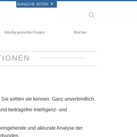
ÄHNLICHE SEITEN
Häufig gestellte Fragen
Bücher
rgrund und
Einführende Bücher
legende Prinzipien
Hörbücher
TIONEN
halb einer Scientology Kirche
Einführungsvorträge
rganisation der Scientology
Filme
. Sie sollten sie kennen. Ganz unverbindlich.
und beitragsfrei Intelligenz- und
 eingehende und akkurate Analyse der
erbunden.