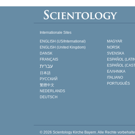
Internationale Sites
ENGLISH (US/International)
MAGYAR
ENGLISH (United Kingdom)
NORSK
DANSK
SVENSKA
FRANÇAIS
ESPAÑOL (LATI
ESPAÑOL (CAS
עברית
ΕΛΛΗΝΙΚA
日本語
ITALIANO
РУССКИЙ
PORTUGUÊS
繁體中文
NEDERLANDS
DEUTSCH
© 2026
Scientology Kirche Bayern.
Alle Rechte vorbehalte