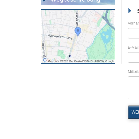
Vorna
E-Mail
Mittei
WEI