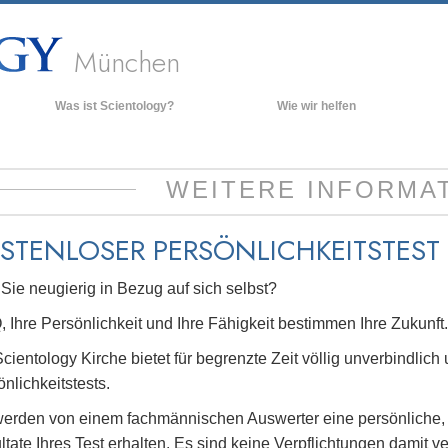
München
Was ist Scientology?
Wie wir helfen
Anschauungen und Praxis
Hinte
grund
Scientology Bekenntnisse und
WEITERE INFORMA
Kodizes
Inner
Was Scientologen über Scientology
Die O
sagen
STENLOSER
PERSÖNLICHKEITSTEST
Lernen Sie einen Scientologen kennen
Sie neugierig in Bezug auf sich selbst?
Innerhalb einer Scientology Kirche
Q, Ihre Persönlichkeit und Ihre Fähigkeit bestimmen Ihre Zukunft
Die Grundprinzipien der Scientology
cientology Kirche bietet für begrenzte Zeit völlig unverbindlich 
Eine Einführung in die Dianetik
nlichkeitstests.
Liebe und Hass – Was ist Größe?
werden von einem fachmännischen Auswerter eine persönliche,
tate Ihres Test erhalten. Es sind keine Verpflichtungen damit v