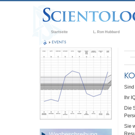
Startseite
L. Ron Hubbard
»
EVENTS
KO
Sind 
Ihr I
Die S
Persö
Sie 
Wegbeschreibung
Resul