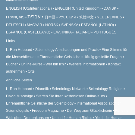
ENGLISH (US/International)
ENGLISH (United Kingdom)
DANSK
עברית
FRANÇAIS
日本語
РУССКИЙ
繁體中文
NEDERLANDS
DEUTSCH
MAGYAR
NORSK
SVENSKA
ESPAÑOL (LATINO)
ESPAÑOL (CASTELLANO)
ΕΛΛΗΝΙΚA
ITALIANO
PORTUGUÊS
Links
L. Ron Hubbard
Scientology Anschauungen und Praxis
Eine Stimme für
die Menschlichkeit
Ehrenamtliche Geistliche
Häufig gestellte Fragen
Bücher
Online-Kurse
Wer bin ich?
Weitere Informationen
Kontakt
aufnehmen
Orte
Ähnliche Seiten
L. Ron Hubbard
Dianetik
Scientology Network
Scientology Religion
David Miscavige
Starten Sie Ihren kostenlosen Online-Kurs
Ehrenamtliche Geistliche der Scientology
International Association of
Scientologists
Freedom Magazine
Der Weg zum Glücklichsein
Für eine
Welt ohne Drogenkonsum
United for Human Rights
Youth for Human
Rights
Citizens Commission on Human Rights