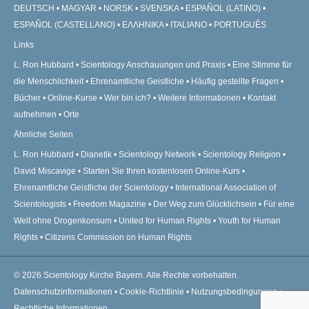
DEUTSCH
MAGYAR
NORSK
SVENSKA
ESPAÑOL (LATINO)
ESPAÑOL (CASTELLANO)
ΕΛΛΗΝΙΚA
ITALIANO
PORTUGUÊS
Links
L. Ron Hubbard
Scientology Anschauungen und Praxis
Eine Stimme für
die Menschlichkeit
Ehrenamtliche Geistliche
Häufig gestellte Fragen
Bücher
Online-Kurse
Wer bin ich?
Weitere Informationen
Kontakt
aufnehmen
Orte
Ähnliche Seiten
L. Ron Hubbard
Dianetik
Scientology Network
Scientology Religion
David Miscavige
Starten Sie Ihren kostenlosen Online-Kurs
Ehrenamtliche Geistliche der Scientology
International Association of
Scientologists
Freedom Magazine
Der Weg zum Glücklichsein
Für eine
Welt ohne Drogenkonsum
United for Human Rights
Youth for Human
Rights
Citizens Commission on Human Rights
© 2026
Scientology Kirche Bayern.
Alle Rechte vorbehalten.
Datenschutzinformationen
•
Cookie-Richtlinie
•
Nutzungsbedingungen
•
Rechtliche Informationen