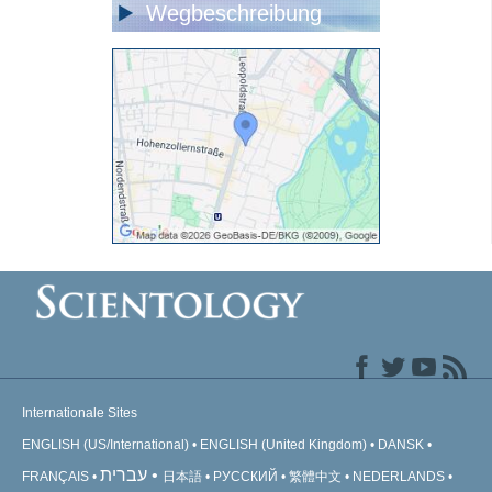
Wegbeschreibung
Internationale Sites
ENGLISH (US/International)
ENGLISH (United Kingdom)
DANSK
עברית
FRANÇAIS
日本語
РУССКИЙ
繁體中文
NEDERLANDS