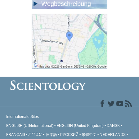
Wegbeschreibung
Internationale Sites
ENGLISH (US/International)
ENGLISH (United Kingdom)
DANSK
עברית
FRANÇAIS
日本語
РУССКИЙ
繁體中文
NEDERLANDS