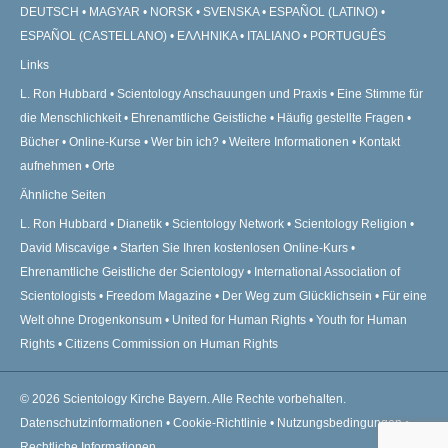
DEUTSCH
MAGYAR
NORSK
SVENSKA
ESPAÑOL (LATINO)
ESPAÑOL (CASTELLANO)
ΕΛΛΗΝΙΚA
ITALIANO
PORTUGUÊS
Links
L. Ron Hubbard
Scientology Anschauungen und Praxis
Eine Stimme für
die Menschlichkeit
Ehrenamtliche Geistliche
Häufig gestellte Fragen
Bücher
Online-Kurse
Wer bin ich?
Weitere Informationen
Kontakt
aufnehmen
Orte
Ähnliche Seiten
L. Ron Hubbard
Dianetik
Scientology Network
Scientology Religion
David Miscavige
Starten Sie Ihren kostenlosen Online-Kurs
Ehrenamtliche Geistliche der Scientology
International Association of
Scientologists
Freedom Magazine
Der Weg zum Glücklichsein
Für eine
Welt ohne Drogenkonsum
United for Human Rights
Youth for Human
Rights
Citizens Commission on Human Rights
© 2026
Scientology Kirche Bayern.
Alle Rechte vorbehalten.
Datenschutzinformationen
•
Cookie-Richtlinie
•
Nutzungsbedingungen
•
Rechtliche Informationen