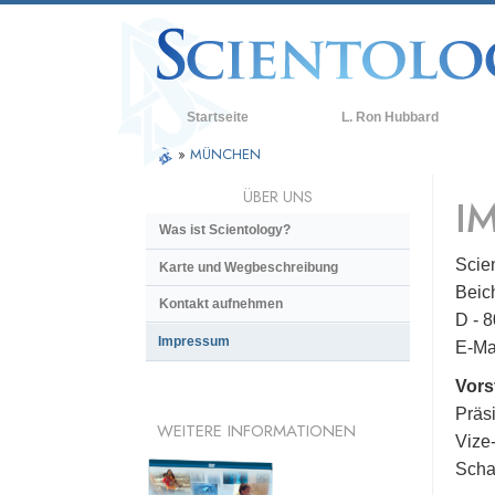
Startseite
L. Ron Hubbard
»
MÜNCHEN
ÜBER UNS
I
Was ist Scientology?
Scie
Karte und Wegbeschreibung
Beic
Kontakt aufnehmen
D - 
Impressum
E-Ma
Vors
Präs
WEITERE INFORMATIONEN
Vize
Scha