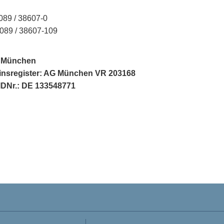
 089 / 38607-0
 089 / 38607-109
: München
insregister: AG München VR 203168
IDNr.: DE 133548771