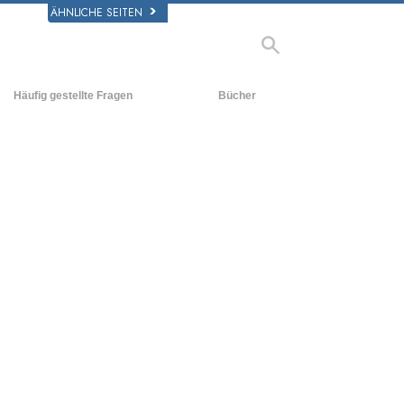
ÄHNLICHE SEITEN
Häufig gestellte Fragen
Bücher
rgrund und
Einführende Bücher
legende Prinzipien
Hörbücher
halb einer Scientology Kirche
Einführungsvorträge
rganisation der Scientology
Filme