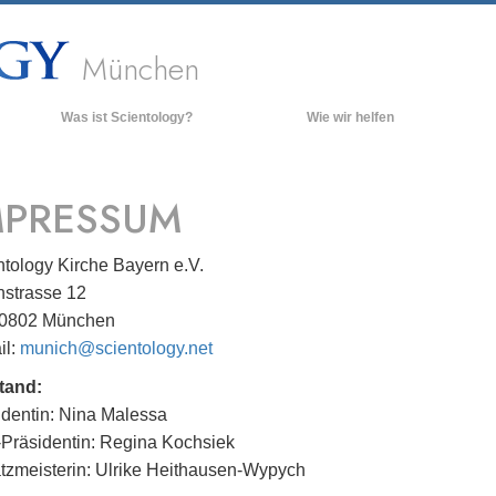
München
Was ist Scientology?
Wie wir helfen
Anschauungen und Praxis
Hinte
grund
Scientology Bekenntnisse und
MPRESSUM
Kodizes
Inner
Was Scientologen über Scientology
Die O
sagen
ntology Kirche Bayern e.V.
hstrasse 12
Lernen Sie einen Scientologen kennen
80802 München
Innerhalb einer Scientology Kirche
il:
munich@scientology.net
Die Grundprinzipien der Scientology
tand:
Eine Einführung in die Dianetik
identin: Nina Malessa
-Präsidentin: Regina Kochsiek
Liebe und Hass – Was ist Größe?
tzmeisterin: Ulrike Heithausen-Wypych