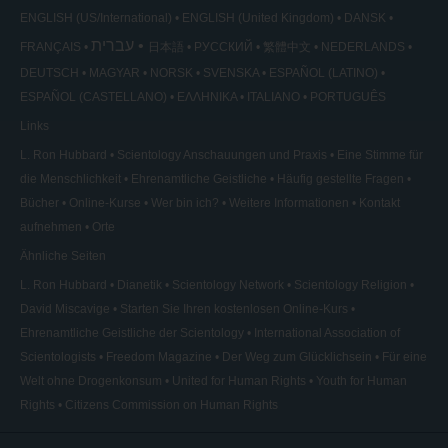
ENGLISH (US/International)
ENGLISH (United Kingdom)
DANSK
עברית
FRANÇAIS
日本語
РУССКИЙ
繁體中文
NEDERLANDS
DEUTSCH
MAGYAR
NORSK
SVENSKA
ESPAÑOL (LATINO)
ESPAÑOL (CASTELLANO)
ΕΛΛΗΝΙΚA
ITALIANO
PORTUGUÊS
Links
L. Ron Hubbard
Scientology Anschauungen und Praxis
Eine Stimme für
die Menschlichkeit
Ehrenamtliche Geistliche
Häufig gestellte Fragen
Bücher
Online-Kurse
Wer bin ich?
Weitere Informationen
Kontakt
aufnehmen
Orte
Ähnliche Seiten
L. Ron Hubbard
Dianetik
Scientology Network
Scientology Religion
David Miscavige
Starten Sie Ihren kostenlosen Online-Kurs
Ehrenamtliche Geistliche der Scientology
International Association of
Scientologists
Freedom Magazine
Der Weg zum Glücklichsein
Für eine
Welt ohne Drogenkonsum
United for Human Rights
Youth for Human
Rights
Citizens Commission on Human Rights