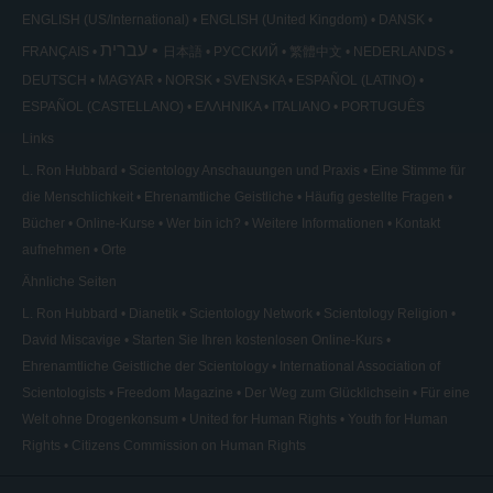
ENGLISH (US/International)
ENGLISH (United Kingdom)
DANSK
עברית
FRANÇAIS
日本語
РУССКИЙ
繁體中文
NEDERLANDS
DEUTSCH
MAGYAR
NORSK
SVENSKA
ESPAÑOL (LATINO)
ESPAÑOL (CASTELLANO)
ΕΛΛΗΝΙΚA
ITALIANO
PORTUGUÊS
Links
L. Ron Hubbard
Scientology Anschauungen und Praxis
Eine Stimme für
die Menschlichkeit
Ehrenamtliche Geistliche
Häufig gestellte Fragen
Bücher
Online-Kurse
Wer bin ich?
Weitere Informationen
Kontakt
aufnehmen
Orte
Ähnliche Seiten
L. Ron Hubbard
Dianetik
Scientology Network
Scientology Religion
David Miscavige
Starten Sie Ihren kostenlosen Online-Kurs
Ehrenamtliche Geistliche der Scientology
International Association of
Scientologists
Freedom Magazine
Der Weg zum Glücklichsein
Für eine
Welt ohne Drogenkonsum
United for Human Rights
Youth for Human
Rights
Citizens Commission on Human Rights