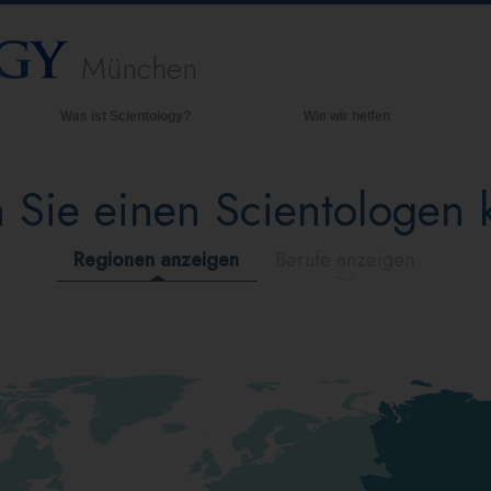
München
Was ist Scientology?
Wie wir helfen
Anschauungen und Praxis
Hinte
grund
 Sie einen Scientologen
Scientology Bekenntnisse und
Kodizes
Inner
Was Scientologen über Scientology
Die O
Regionen anzeigen
Berufe anzeigen
sagen
Lernen Sie einen Scientologen kennen
Innerhalb einer Scientology Kirche
Die Grundprinzipien der Scientology
Eine Einführung in die Dianetik
Liebe und Hass – Was ist Größe?