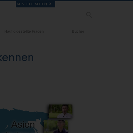
ÄHNLICHE SEITEN
Häufig gestellte Fragen
Bücher
rgrund und
Einführende Bücher
legende Prinzipien
 kennen
Hörbücher
halb einer Scientology Kirche
Einführungsvorträge
rganisation der Scientology
Filme