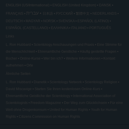
ENGLISH (US/International)
ENGLISH (United Kingdom)
DANSK
עברית
FRANÇAIS
日本語
РУССКИЙ
繁體中文
NEDERLANDS
DEUTSCH
MAGYAR
NORSK
SVENSKA
ESPAÑOL (LATINO)
ESPAÑOL (CASTELLANO)
ΕΛΛΗΝΙΚA
ITALIANO
PORTUGUÊS
Links
L. Ron Hubbard
Scientology Anschauungen und Praxis
Eine Stimme für
die Menschlichkeit
Ehrenamtliche Geistliche
Häufig gestellte Fragen
Bücher
Online-Kurse
Wer bin ich?
Weitere Informationen
Kontakt
aufnehmen
Orte
Ähnliche Seiten
L. Ron Hubbard
Dianetik
Scientology Network
Scientology Religion
David Miscavige
Starten Sie Ihren kostenlosen Online-Kurs
Ehrenamtliche Geistliche der Scientology
International Association of
Scientologists
Freedom Magazine
Der Weg zum Glücklichsein
Für eine
Welt ohne Drogenkonsum
United for Human Rights
Youth for Human
Rights
Citizens Commission on Human Rights