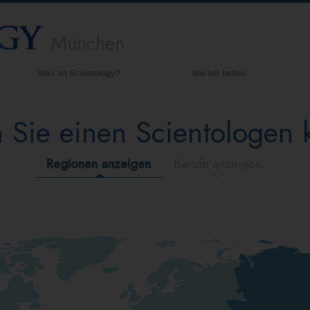
München
Was ist Scientology?
Wie wir helfen
Anschauungen und Praxis
Hinte
grund
 Sie einen Scientologen
Scientology Bekenntnisse und
Kodizes
Inner
Was Scientologen über Scientology
Die O
Regionen anzeigen
Berufe anzeigen
sagen
Lernen Sie einen Scientologen kennen
Innerhalb einer Scientology Kirche
Die Grundprinzipien der Scientology
Eine Einführung in die Dianetik
Liebe und Hass – Was ist Größe?