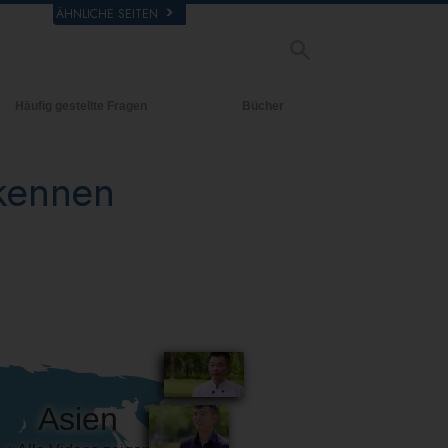
ÄHNLICHE SEITEN
Häufig gestellte Fragen
Bücher
rgrund und
Einführende Bücher
legende Prinzipien
 kennen
Hörbücher
halb einer Scientology Kirche
Einführungsvorträge
rganisation der Scientology
Filme