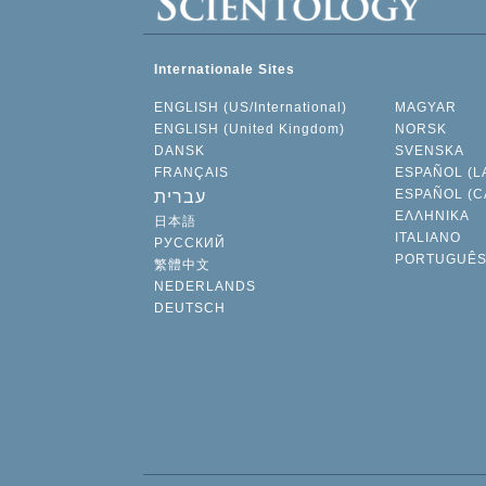
Internationale Sites
ENGLISH (US/International)
MAGYAR
ENGLISH (United Kingdom)
NORSK
DANSK
SVENSKA
FRANÇAIS
ESPAÑOL (L
ESPAÑOL (C
עברית
ΕΛΛΗΝΙΚA
日本語
ITALIANO
РУССКИЙ
PORTUGUÊ
繁體中文
NEDERLANDS
DEUTSCH