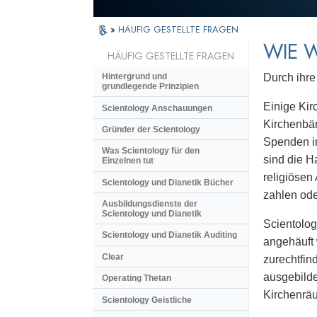
»
HÄUFIG GESTELLTE FRAGEN
WIE W
HÄUFIG GESTELLTE FRAGEN
Durch ihre
Hintergrund und
grundlegende Prinzipien
Einige Kir
Scientology Anschauungen
Kirchenbän
Gründer der Scientology
Spenden im
Was Scientology für den
sind die H
Einzelnen tut
religiösen 
Scientology und Dianetik Bücher
zahlen ode
Ausbildungsdienste der
Scientology und Dianetik
Scientolog
Scientology und Dianetik Auditing
angehäuft 
Clear
zurechtfin
ausgebilde
Operating Thetan
Kirchenräu
Scientology Geistliche