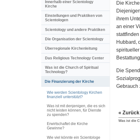
Innerhalb einer Scientology
Die Kirche
Kirche
Diejenigen
Einstellungen und Praktiken von
ihrem Unte
Scientologen
an einer V
Scientology und andere Praktiken
stattfinde
Die Organisation der Scientology
Hubbard, d
Überregionale Kirchenleitung
spirituell
Bestattung
Das Religious Technology Center
Was ist die Church of Spiritual
Die Spende
Technology?
Sozialprog
Die Finanzierung der Kirche
Gebrauch z
Wie werden Scientology Kirchen
finanziell unterstützt?
Was ist mit denjenigen, die es sich
nicht leisten können, für Dienste
« Zurück
zu spenden?
Was ist die 
Erwirtschaftet die Kirche
Gewinne?
Wie viel könnte ein Scientologe