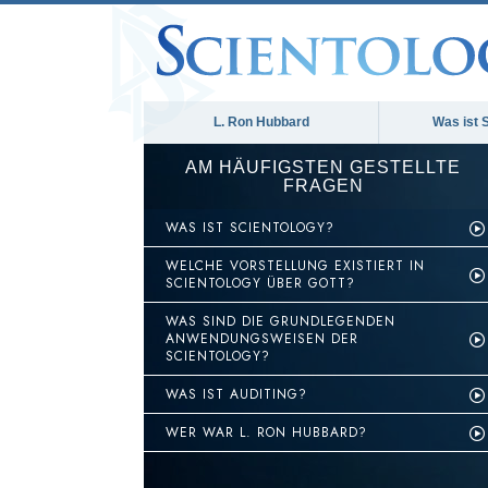
L. Ron Hubbard
Was ist 
AM HÄUFIGSTEN GESTELLTE
FRAGEN
WAS IST SCIENTOLOGY?
WELCHE VORSTELLUNG EXISTIERT IN
SCIENTOLOGY ÜBER GOTT?
WAS SIND DIE GRUNDLEGENDEN
ANWENDUNGSWEISEN DER
SCIENTOLOGY?
WAS IST AUDITING?
WER WAR L. RON HUBBARD?