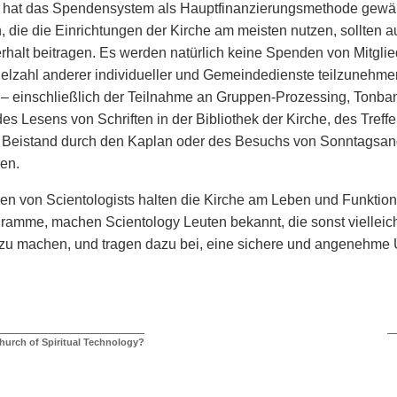
 hat das Spendensystem als Hauptfinanzierungsmethode gewählt
, die die Einrichtungen der Kirche am meisten nutzen, sollten a
rhalt beitragen. Es werden natürlich keine Spenden von Mitglied
ielzahl anderer individueller und Gemeindedienste teilzunehm
n – einschließlich der Teilnahme an Gruppen-Prozessing, Tonb
es Lesens von Schriften in der Bibliothek der Kirche, des Tref
er Beistand durch den Kaplan oder des Besuchs von Sonntagsan
en.
n von Scientologists halten die Kirche am Leben und Funktioni
ramme, machen Scientology Leuten bekannt, die sonst vielleich
u machen, und tragen dazu bei, eine sichere und angenehme U
Church of Spiritual Technology?