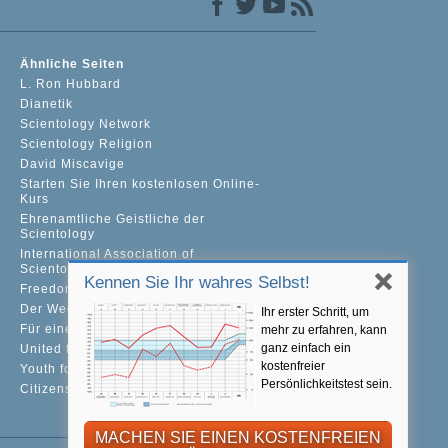
Ähnliche Seiten
L. Ron Hubbard
Dianetik
Scientology Network
Scientology Religion
David Miscavige
Starten Sie Ihren kostenlosen Online-
Kurs
Ehrenamtliche Geistliche der
Scientology
International Association of
Scientologists
Kennen Sie Ihr wahres Selbst!
Freedom Magazine
Der Weg zum Glücklichsein
Ihr erster Schritt, um
Für eine Welt ohne Drogenkonsum
mehr zu erfahren, kann
ganz einfach ein
United for Human Rights
kostenfreier
Youth for Human Rights
Persönlichkeitstest sein.
Citizens Commission on Human Rights
MACHEN SIE EINEN KOSTENFREIEN