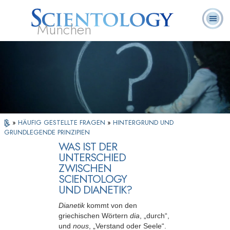
München
L. Ron
Was ist
Ehrenamtliche
Häufig gestellte
Bücher
Hubbard
Scientology?
Geistliche
Fragen
»
HÄUFIG GESTELLTE FRAGEN
»
HINTERGRUND UND
GRUNDLEGENDE PRINZIPIEN
WAS IST DER
UNTERSCHIED
ZWISCHEN
SCIENTOLOGY
UND DIANETIK?
Dianetik
kommt von den
griechischen Wörtern
dia
, „durch“,
und
nous
, „Verstand oder Seele“.