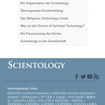
Die Organisation der Scientology
Überregionale Kirchenleitung
Das Religious Technology Center
Was ist die Church of Spiritual Technology?
Die Finanzierung der Kirche
Scientology in der Gesellschaft
Internationale Sites
ENGLISH (US/International)
ENGLISH (United Kingdom)
עברית
DANSK
FRANÇAIS
日本語
РУССКИЙ
繁體中
文
NEDERLANDS
DEUTSCH
MAGYAR
NORSK
SVENSKA
ESPAÑOL (LATINO)
ESPAÑOL (CASTELLANO)