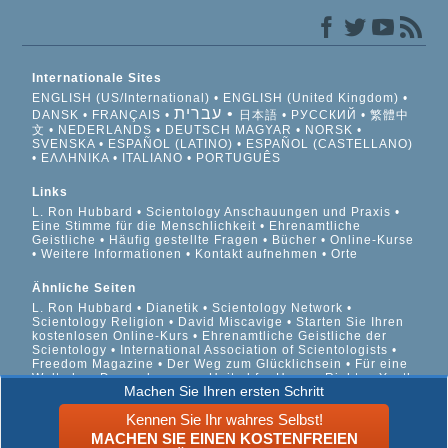
Internationale Sites
ENGLISH (US/International)
ENGLISH (United Kingdom)
עברית
DANSK
FRANÇAIS
日本語
РУССКИЙ
繁體中
文
NEDERLANDS
DEUTSCH
MAGYAR
NORSK
SVENSKA
ESPAÑOL (LATINO)
ESPAÑOL (CASTELLANO)
ΕΛΛΗΝΙΚA
ITALIANO
PORTUGUÊS
Links
L. Ron Hubbard
Scientology Anschauungen und Praxis
Eine Stimme für die Menschlichkeit
Ehrenamtliche
Geistliche
Häufig gestellte Fragen
Bücher
Online-Kurse
Weitere Informationen
Kontakt aufnehmen
Orte
Ähnliche Seiten
L. Ron Hubbard
Dianetik
Scientology Network
Scientology Religion
David Miscavige
Starten Sie Ihren
kostenlosen Online-Kurs
Ehrenamtliche Geistliche der
Scientology
International Association of Scientologists
Freedom Magazine
Der Weg zum Glücklichsein
Für eine
Welt ohne Drogenkonsum
United for Human Rights
Youth
Machen Sie Ihren ersten Schritt
for Human Rights
Citizens Commission on Human Rights
Kennen Sie Ihr wahres Selbst!
© 2026 Scientology Kirche International. Alle Rechte
MACHEN SIE EINEN KOSTENFREIEN
vorbehalten.
Datenschutzinformationen
•
Cookie-Richtlinie
•