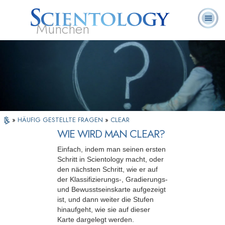
München
L. Ron
Was ist
Ehrenamtliche
Häufig gestellte
Bücher
Hubbard
Scientology?
Geistliche
Fragen
»
HÄUFIG GESTELLTE FRAGEN
»
CLEAR
WIE WIRD MAN CLEAR?
Einfach, indem man seinen ersten
Schritt in Scientology macht, oder
den nächsten Schritt, wie er auf
der Klassifizierungs-, Gradierungs-
und Bewusstseinskarte aufgezeigt
ist, und dann weiter die Stufen
hinaufgeht, wie sie auf dieser
Karte dargelegt werden.