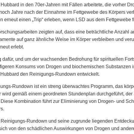
 Hubbard in den 70er-Jahren mit Fällen arbeitete, die vorher D
och Jahre nach der Einnahme im Fettgewebe des Körpers verbl
n erneut einen „Trip“ erleben, wenn LSD aus dem Fettgewebe fr
rschungsarbeiten zeigten auf, dass eine beträchtliche Anzahl 
amente auf ganz ähnliche Weise im Körper verbleiben und ver
neut erlebt.
 dafür, und um der wachsenden Bedrohung für spirituellen For
figeren Konsums von Drogen und biochemischen Substanzen in
n Hubbard den Reinigungs-Rundown entwickelt.
gungs-Rundown ist ein streng überwachtes Programm, das kör
Er wird gemäß einem geordneten Stundenplan durchgeführt, de
. Diese Kombination führt zur Eliminierung von Drogen- und Sc
s.
 Reinigungs-Rundown und seine zugrunde liegenden Entdeck
 sich von den schädlichen Auswirkungen von Drogen und anderen