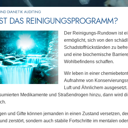
ND DIANETIK AUDITING
IST DAS REINIGUNGSPROGRAMM?
Der Reinigungs-Rundown ist ei
ermöglicht, sich von den schä
Schadstoffrückständen zu befre
und eine biochemische Barriere
Wohlbefindens schaffen.
Wir leben in einer chemiebetont
Aufnahme von Konservierungsstof
Luft und Ähnlichem ausgesetzt.
nsumierten Medikamente und Straßendrogen hinzu, dann wird d
ich.
en und Gifte können jemanden in einen Zustand versetzen, der 
 und zerstört, sondern auch stabile Fortschritte im mentalen od