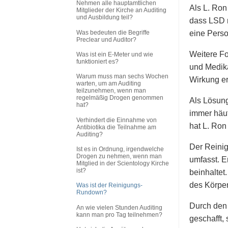
Nehmen alle hauptamtlichen
Als L. Ron
Mitglieder der Kirche an Auditing
und Ausbildung teil?
dass LSD n
Was bedeuten die Begriffe
eine Perso
Preclear und Auditor?
Weitere Fo
Was ist ein E-Meter und wie
funktioniert es?
und Medik
Warum muss man sechs Wochen
Wirkung er
warten, um am Auditing
teilzunehmen, wenn man
regelmäßig Drogen genommen
Als Lösung
hat?
immer häu
Verhindert die Einnahme von
hat L. Ro
Antibiotika die Teilnahme am
Auditing?
Der Reini
Ist es in Ordnung, irgendwelche
Drogen zu nehmen, wenn man
umfasst. 
Mitglied in der Scientology Kirche
ist?
beinhaltet
des Körper
Was ist der Reinigungs-
Rundown?
Durch den
An wie vielen Stunden Auditing
kann man pro Tag teilnehmen?
geschafft,