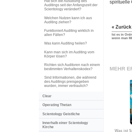
Hat sich die Ausübung des
spirituell
Auditings seit der Anfangszeit der
Scientology verändert?
Welchen Nutzen kann ich aus
Auditing ziehen?
« Zurück
Funktioniert Auditing wirklich in
allen Fällen?
Ist es in Or
wenn man Mit
Was kann Auditing heilen?
Kann man sich im Auditing vom
Körper lösen?
Richten sich Auditoren nach einem
MEHR E
bestimmten Verhaltenskodex?
Sind Informationen, die während
des Auditings preisgegeben
wurden, immer vertraulich?
Clear
Operating Thetan
Scientology Geistliche
Innerhalb einer Scientology
Kirche
Was ist S