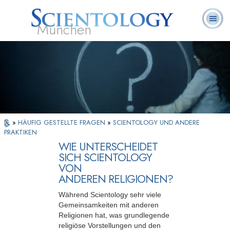
München
L. Ron
Was ist
Ehrenamtliche
Häufig gestellte
Bücher
Hubbard
Scientology?
Geistliche
Fragen
»
HÄUFIG GESTELLTE FRAGEN
»
SCIENTOLOGY UND ANDERE
PRAKTIKEN
WIE UNTERSCHEIDET
SICH SCIENTOLOGY
VON
ANDEREN RELIGIONEN?
Während Scientology sehr viele
Gemeinsamkeiten mit anderen
Religionen hat, was grundlegende
religiöse Vorstellungen und den