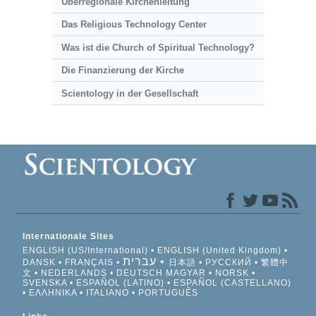
Überregionale Kirchenleitung
Das Religious Technology Center
Was ist die Church of Spiritual Technology?
Die Finanzierung der Kirche
Scientology in der Gesellschaft
Internationale Sites
ENGLISH (US/International)
ENGLISH (United Kingdom)
עברית
DANSK
FRANÇAIS
日本語
РУССКИЙ
繁體中
文
NEDERLANDS
DEUTSCH
MAGYAR
NORSK
SVENSKA
ESPAÑOL (LATINO)
ESPAÑOL (CASTELLANO)
ΕΛΛΗΝΙΚA
ITALIANO
PORTUGUÊS