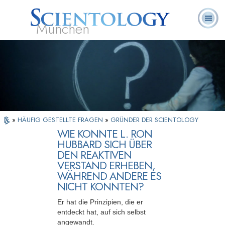
München
L. Ron
Was ist
Ehrenamtliche
Häufig gestellte
Bücher
Hubbard
Scientology?
Geistliche
Fragen
»
HÄUFIG GESTELLTE FRAGEN
»
GRÜNDER DER SCIENTOLOGY
WIE KONNTE L. RON
HUBBARD SICH ÜBER
DEN REAKTIVEN
VERSTAND ERHEBEN,
WÄHREND ANDERE ES
NICHT KONNTEN?
Er hat die Prinzipien, die er
entdeckt hat, auf sich selbst
angewandt.