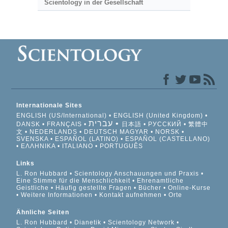
Scientology in der Gesellschaft
Internationale Sites
ENGLISH (US/International)
ENGLISH (United Kingdom)
עברית
DANSK
FRANÇAIS
日本語
РУССКИЙ
繁體中
文
NEDERLANDS
DEUTSCH
MAGYAR
NORSK
SVENSKA
ESPAÑOL (LATINO)
ESPAÑOL (CASTELLANO)
ΕΛΛΗΝΙΚA
ITALIANO
PORTUGUÊS
Links
L. Ron Hubbard
Scientology Anschauungen und Praxis
Eine Stimme für die Menschlichkeit
Ehrenamtliche
Geistliche
Häufig gestellte Fragen
Bücher
Online-Kurse
Weitere Informationen
Kontakt aufnehmen
Orte
Ähnliche Seiten
L. Ron Hubbard
Dianetik
Scientology Network