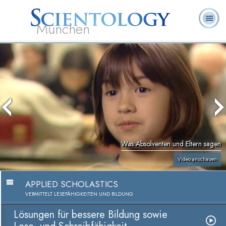
München
L. Ron
Was ist
Ehrenamtliche
Häufig gestellte
Bücher
Hubbard
Scientology?
Geistliche
Fragen
Was Absolventen und Eltern sagen
Video anschauen
APPLIED SCHOLASTICS
VERMITTELT LESEFÄHIGKEITEN UND BILDUNG
Lösungen für bessere Bildung sowie