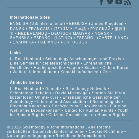
Internationale Sites
ENGLISH (US/International)
ENGLISH (United Kingdom)
עברית
DANSK
FRANÇAIS
日本語
РУССКИЙ
繁體中
文
NEDERLANDS
DEUTSCH
MAGYAR
NORSK
SVENSKA
ESPAÑOL (LATINO)
ESPAÑOL (CASTELLANO)
ΕΛΛΗΝΙΚA
ITALIANO
PORTUGUÊS
Links
L. Ron Hubbard
Scientology Anschauungen und Praxis
Eine Stimme für die Menschlichkeit
Ehrenamtliche
Geistliche
Häufig gestellte Fragen
Bücher
Online-Kurse
Weitere Informationen
Kontakt aufnehmen
Orte
Ähnliche Seiten
L. Ron Hubbard
Dianetik
Scientology Network
Scientology Religion
David Miscavige
Starten Sie Ihren
kostenlosen Online-Kurs
Ehrenamtliche Geistliche der
Scientology
International Association of Scientologists
Freedom Magazine
Der Weg zum Glücklichsein
Für eine
Welt ohne Drogenkonsum
United for Human Rights
Youth
for Human Rights
Citizens Commission on Human Rights
© 2026 Scientology Kirche International. Alle Rechte
vorbehalten.
Datenschutzinformationen
•
Cookie-Richtlinie
•
Nutzungsbedingungen
•
Rechtliche Informationen