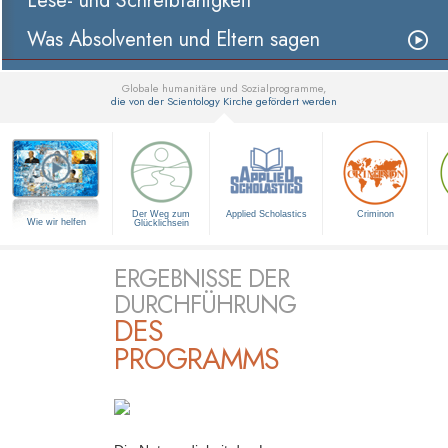
Lese- und Schreibfähigkeit
Was Absolventen und Eltern sagen
Globale humanitäre und Sozialprogramme,
die von der Scientology Kirche gefördert werden
▼
Der Weg zum
Applied Scholastics
Criminon
Wie wir helfen
Glücklichsein
ERGEBNISSE DER
DURCHFÜHRUNG
DES
PROGRAMMS