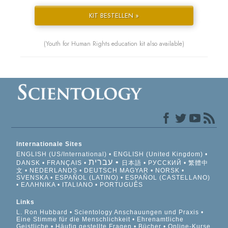
KIT BESTELLEN »
(Youth for Human Rights education kit also available)
Internationale Sites
ENGLISH (US/International)
ENGLISH (United Kingdom)
עברית
DANSK
FRANÇAIS
日本語
РУССКИЙ
繁體中
文
NEDERLANDS
DEUTSCH
MAGYAR
NORSK
SVENSKA
ESPAÑOL (LATINO)
ESPAÑOL (CASTELLANO)
ΕΛΛΗΝΙΚA
ITALIANO
PORTUGUÊS
Links
L. Ron Hubbard
Scientology Anschauungen und Praxis
Eine Stimme für die Menschlichkeit
Ehrenamtliche
Geistliche
Häufig gestellte Fragen
Bücher
Online-Kurse