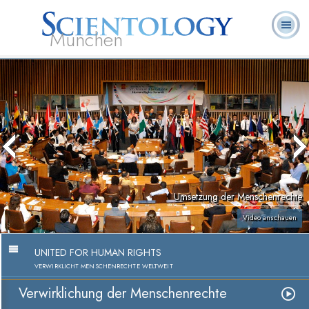
München
L. Ron
Was ist
Ehrenamtliche
Häufig gestellte
Bücher
Hubbard
Scientology?
Geistliche
Fragen
Umsetzung der Menschenrechte
Video anschauen
UNITED FOR HUMAN RIGHTS
VERWIRKLICHT MENSCHENRECHTE WELTWEIT
Verwirklichung der Menschenrechte