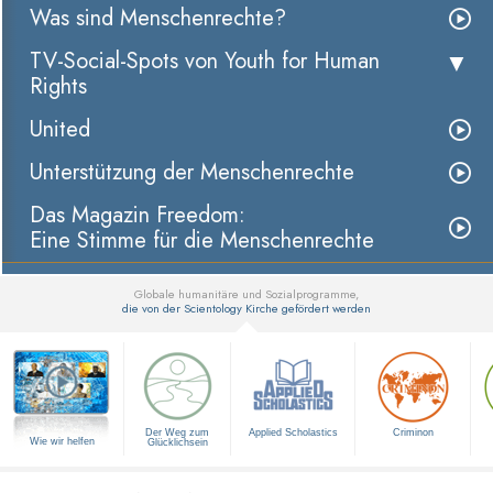
Was sind Menschenrechte?
TV-Social-Spots von Youth for Human
Rights
United
Unterstützung der Menschenrechte
Das Magazin Freedom:
Eine Stimme für die Menschenrechte
Globale humanitäre und Sozialprogramme,
die von der Scientology Kirche gefördert werden
▼
Der Weg zum
Applied Scholastics
Criminon
Wie wir helfen
Glücklichsein