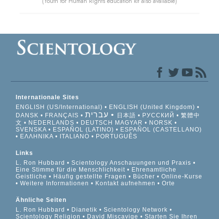
(Youth for Human Rights education kit also available)
Internationale Sites
ENGLISH (US/International)
ENGLISH (United Kingdom)
עברית
DANSK
FRANÇAIS
日本語
РУССКИЙ
繁體中
文
NEDERLANDS
DEUTSCH
MAGYAR
NORSK
SVENSKA
ESPAÑOL (LATINO)
ESPAÑOL (CASTELLANO)
ΕΛΛΗΝΙΚA
ITALIANO
PORTUGUÊS
Links
L. Ron Hubbard
Scientology Anschauungen und Praxis
Eine Stimme für die Menschlichkeit
Ehrenamtliche
Geistliche
Häufig gestellte Fragen
Bücher
Online-Kurse
Weitere Informationen
Kontakt aufnehmen
Orte
Ähnliche Seiten
L. Ron Hubbard
Dianetik
Scientology Network
Scientology Religion
David Miscavige
Starten Sie Ihren