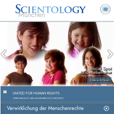
München
L. Ron
Was ist
Ehrenamtliche
Häufig gestellte
Bücher
Hubbard
Scientology?
Geistliche
Fragen
Social Spot
18. Gedankenfreiheit
Video anschauen
UNITED FOR HUMAN RIGHTS
VERWIRKLICHT MENSCHENRECHTE WELTWEIT
Verwirklichung der Menschenrechte