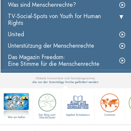
Was sind Menschenrechte?
TV-Social-Spots von Youth for Human
Rights
United
Unterstützung der Menschenrechte
Das Magazin Freedom:
Eine Stimme für die Menschenrechte
Globale humanitäre und Sozialprogramme,
die von der Scientology Kirche gefördert werden
▼
Der Weg zum
Applied Scholastics
Criminon
Wie wir helfen
Glücklichsein