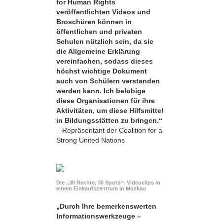
for Human Rights
veröffentlichten Videos und
Broschüren können in
öffentlichen und privaten
Schulen nützlich sein, da sie
die Allgemeine Erklärung
vereinfachen, sodass dieses
höchst wichtige Dokument
auch von Schülern verstanden
werden kann. Ich belobige
diese Organisationen für ihre
Aktivitäten, um diese Hilfsmittel
in Bildungsstätten zu bringen.“
– Repräsentant der Coalition for a
Strong United Nations
Die „30 Rechte, 30 Spots“- Videoclips in
einem Einkaufszentrum in Moskau
„Durch Ihre bemerkens­werten
Informationswerkzeuge –