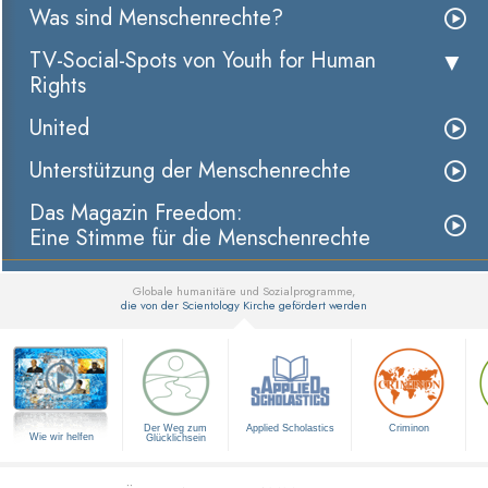
Was sind Menschenrechte?
TV-Social-Spots von Youth for Human
Rights
United
Unterstützung der Menschenrechte
Das Magazin Freedom:
Eine Stimme für die Menschenrechte
Globale humanitäre und Sozialprogramme,
die von der Scientology Kirche gefördert werden
▼
Der Weg zum
Applied Scholastics
Criminon
Wie wir helfen
Glücklichsein