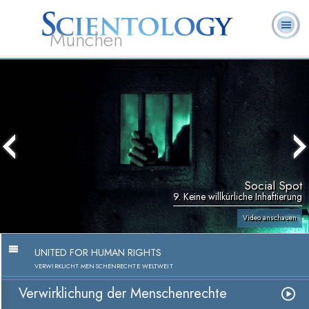
München
L. Ron
Was ist
Ehrenamtliche
Häufig gestellte
Bücher
Hubbard
Scientology?
Geistliche
Fragen
Social Spot
9. Keine willkürliche Inhaftierung
Video anschauen
UNITED FOR HUMAN RIGHTS
VERWIRKLICHT MENSCHENRECHTE WELTWEIT
Verwirklichung der Menschenrechte