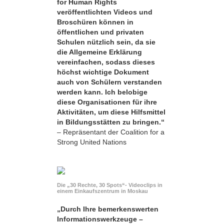
for Human Rights
veröffentlichten Videos und
Broschüren können in
öffentlichen und privaten
Schulen nützlich sein, da sie
die Allgemeine Erklärung
vereinfachen, sodass dieses
höchst wichtige Dokument
auch von Schülern verstanden
werden kann. Ich belobige
diese Organisationen für ihre
Aktivitäten, um diese Hilfsmittel
in Bildungsstätten zu bringen.“
– Repräsentant der Coalition for a
Strong United Nations
Die „30 Rechte, 30 Spots“- Videoclips in
einem Einkaufszentrum in Moskau
„Durch Ihre bemerkens­werten
Informationswerkzeuge –