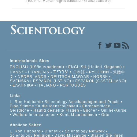
(Youth for Human Rights education kit also available)
Internationale Sites
ENGLISH (US/International)
ENGLISH (United Kingdom)
עברית
DANSK
FRANÇAIS
日本語
РУССКИЙ
繁體中
文
NEDERLANDS
DEUTSCH
MAGYAR
NORSK
SVENSKA
ESPAÑOL (LATINO)
ESPAÑOL (CASTELLANO)
ΕΛΛΗΝΙΚA
ITALIANO
PORTUGUÊS
Links
L. Ron Hubbard
Scientology Anschauungen und Praxis
Eine Stimme für die Menschlichkeit
Ehrenamtliche
Geistliche
Häufig gestellte Fragen
Bücher
Online-Kurse
Weitere Informationen
Kontakt aufnehmen
Orte
Ähnliche Seiten
L. Ron Hubbard
Dianetik
Scientology Network
Scientology Religion
David Miscavige
Starten Sie Ihren