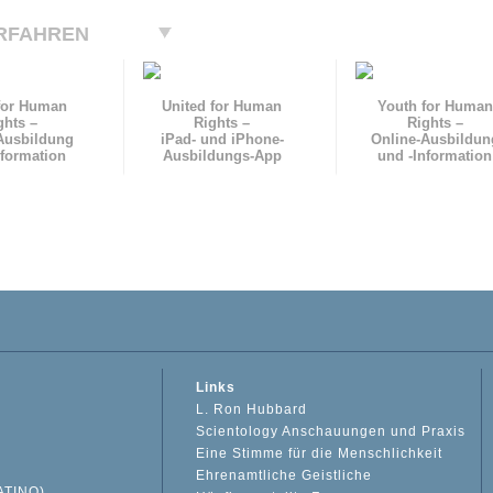
RFAHREN
for Human
United for Human
Youth for Human
ghts –
Rights –
Rights –
Ausbildung
iPad- und iPhone-
Online-Ausbildun
nformation
Ausbildungs-App
und
-Information
Links
L. Ron Hubbard
Scientology Anschauungen und Praxis
Eine Stimme für die Menschlichkeit
Ehrenamtliche Geistliche
ATINO)