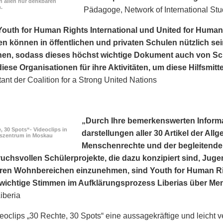
n allen nur denkbaren
.
Pädagoge, Network of International Stu
Youth for Human Rights International und United for Human
n können in öffentlichen und privaten Schulen nützlich sei
hen, sodass dieses höchst wichtige Dokument auch von Sc
iese Organisationen für ihre Aktivitäten, um diese Hilfsmitt
nt der Coalition for a Strong United Nations
„Durch Ihre bemerkens­werten Inform
, 30 Spots“- Videoclips in
darstellungen aller 30 Artikel der Al
fszentrum in Moskau
Menschenrechte und der begleitenden
ruchsvollen Schülerprojekte, die dazu konzipiert sind, Juge
ihren Wohnbereichen einzunehmen, sind Youth for Human Rig
a wichtige Stimmen im Aufklärungsprozess Liberias über M
iberia
eoclips „30 Rechte, 30 Spots“ eine aussagekräftige und leicht v