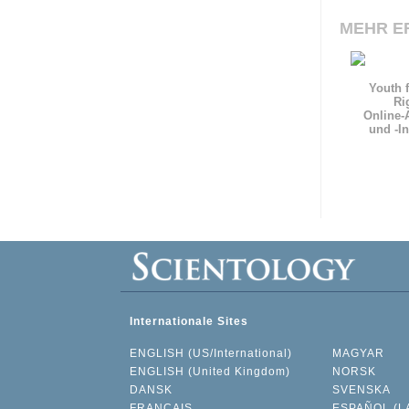
MEHR E
Youth 
Ri
Online-
und
-I
Internationale Sites
ENGLISH (US/International)
MAGYAR
ENGLISH (United Kingdom)
NORSK
DANSK
SVENSKA
FRANÇAIS
ESPAÑOL (L