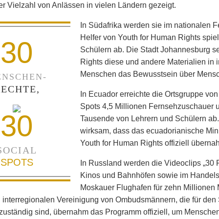
ner Vielzahl von Anlässen in vielen Ländern gezeigt.
In Südafrika werden sie im nationalen 
Helfer von Youth for Human Rights spie
30
Schülern ab. Die Stadt Johannesburg set
Rights diese und andere Materialien in
Menschen das Bewusstsein über Mensc
NSCHEN-
RECHTE,
In Ecuador erreichte die Ortsgruppe von
Spots 4,5 Millionen Fernsehzuschauer un
30
Tausende von Lehrern und Schülern ab
wirksam, dass das ecuadorianische Min
Youth for Human Rights offiziell überna
SOCIAL
SPOTS
In Russland werden die Videoclips „30 R
Kinos und Bahnhöfen sowie im Handels
Moskauer Flughafen für zehn Millionen 
 interregionalen Vereinigung von Ombudsmännern, die für den 
uständig sind, übernahm das Programm offiziell, um Menschen