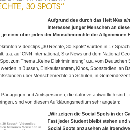
ECHTE, 30 SPOTS“
Aufgrund des durch das Heft
Was si
Interesses junger Menschen an dies
t, je einer über jedes der Menschenrechte der Allgemeinen 
ekrönten Videoclips „30 Rechte, 30 Spots“ wurden in 17 Sprach
lt, u.a. auf CNN International, Sky News und dem National Ge
 Spot zum Thema „Keine Diskriminierung“ u.a. vom Deutschen 
 werden in Bussen, Einkaufszentren, Kinos, Sportstadien, an B
chtsstunden über Menschenrechte an Schulen, in Gemeindezent
.
 Pädagogen und Amtspersonen, die dafür verantwortlich sind
ringen, sind von diesem Aufklärungsmedium sehr angetan:
„Wir zeigen die Social Spots in der G
Fast jeder Student bleibt stehen und v
, 30 Spots“- Videoclips
elen Millionen Menschen in
Social Spots anzusehen als irgendwe