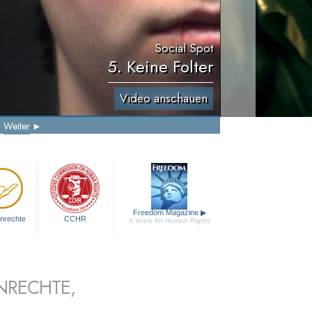
Social Spot
5. Keine Folter
Video anschauen
Weiter
Freedom Magazine
▶
nrechte
CCHR
A Voice for Human Rights
NRECHTE,