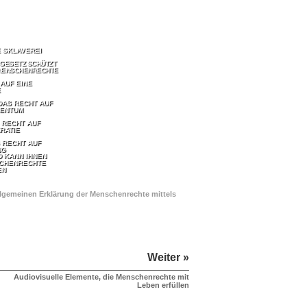
E SKLAVEREI
 GESETZ SCHÜTZT
MENSCHENRECHTE
 AUF EINE
E
DAS RECHT AUF
GENTUM
 RECHT AUF
RATIE
 RECHT AUF
NG
D KANN IHNEN
SCHENRECHTE
EN
Allgemeinen Erklärung der Menschenrechte mittels
Weiter »
Audiovisuelle Elemente, die Menschenrechte mit
Leben erfüllen