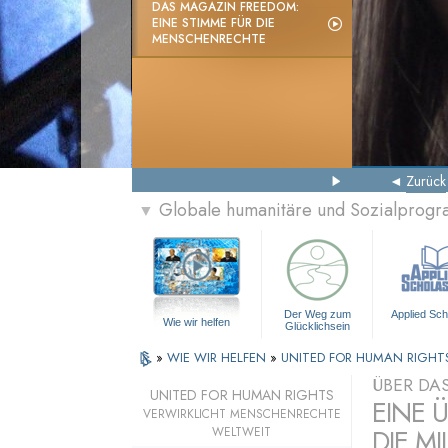
DAS MAGAZIN FREEDOM:
EINE STIMME FÜR DIE
MENSCHENRECHTE
Zurück
Globale humanitäre und Sozialprog
▼
Der Weg zum
Applied Sch
Wie wir helfen
Glücklichsein
»
WIE WIR HELFEN
»
UNITED FOR HUMAN RIGHT
ÜBER DA
UNITED FOR HUMAN RIGHTS
EINE 
VERWIRKLICHT MENSCHENRECHTE
DIE MI
WELTWEIT