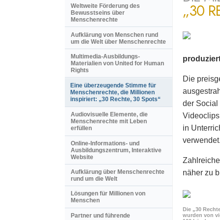
„30 R
Weltweite Förderung des
Bewusstseins über
Menschenrechte
Aufklärung von Menschen rund
um die Welt über Menschenrechte
Multimedia-Ausbildungs-
produzier
Materialien von United for Human
Rights
Die preisg
Eine überzeugende Stimme für
ausgestrah
Menschenrechte, die Millionen
inspiriert: „30 Rechte, 30 Spots“
der Social
Audiovisuelle Elemente, die
Videoclips
Menschenrechte mit Leben
in Unterri
erfüllen
verwendet
Online-Informations- und
Ausbildungszentrum, Interaktive
Website
Zahlreiche
näher zu b
Aufklärung über Menschenrechte
rund um die Welt
Lösungen für Millionen von
Menschen
Die „30 Rechte
Partner und führende
wurden von vi