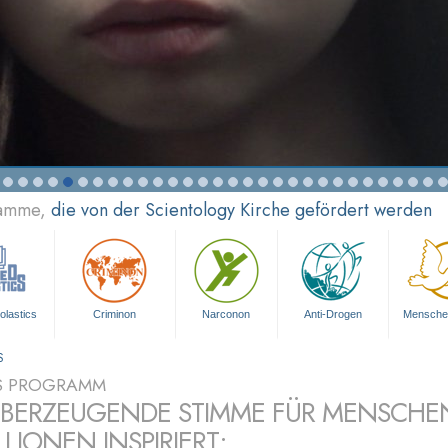
ramme,
die von der Scientology Kirche gefördert werden
olastics
Criminon
Narconon
Anti-Drogen
Mensche
S
S PROGRAMM
ÜBERZEUGENDE STIMME FÜR MENSCHE
LLIONEN INSPIRIERT: