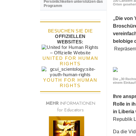
100 Ländern a
Persönlichkeiten unterstützen das
Orten gesehen
Programm
„Die von 
Broschüre
BESUCHEN SIE DIE
vereinfac
OFFIZIELLEN
belobige d
WEBSITES:
Repräsenta
UNITED FOR HUMAN
RIGHTS
Die „30 Rechte
YOUTH FOR HUMAN
einem Einkau
RIGHTS
Ihre ansp
MEHR
INFORMATIONEN
Rolle in 
for Educators
in Liberi
Republik L
Da die Vid