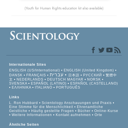
(Youth for Human Rights education kit also available)
Internationale Sites
ENGLISH (US/International)
ENGLISH (United Kingdom)
עברית
DANSK
FRANÇAIS
日本語
РУССКИЙ
繁體中
文
NEDERLANDS
DEUTSCH
MAGYAR
NORSK
SVENSKA
ESPAÑOL (LATINO)
ESPAÑOL (CASTELLANO)
ΕΛΛΗΝΙΚA
ITALIANO
PORTUGUÊS
Links
L. Ron Hubbard
Scientology Anschauungen und Praxis
Eine Stimme für die Menschlichkeit
Ehrenamtliche
Geistliche
Häufig gestellte Fragen
Bücher
Online-Kurse
Weitere Informationen
Kontakt aufnehmen
Orte
Ähnliche Seiten