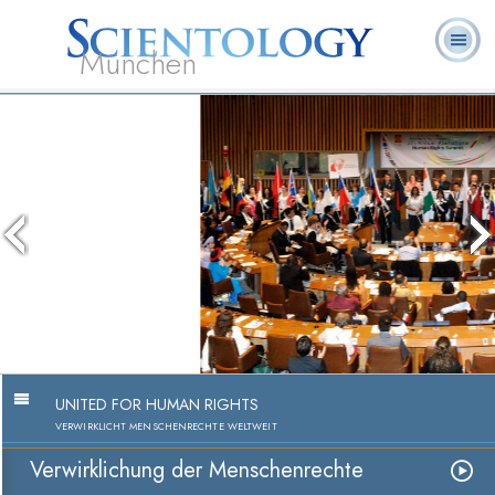
München
L. Ron
Was ist
Ehrenamtliche
Häufig gestellte
Bücher
Hubbard
Scientology?
Geistliche
Fragen
Umsetzung der Menschenrechte
Video anschauen
UNITED FOR HUMAN RIGHTS
VERWIRKLICHT MENSCHENRECHTE WELTWEIT
Verwirklichung der Menschenrechte