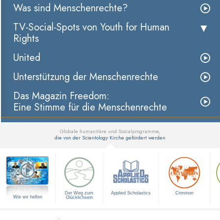
Was sind Menschenrechte?
TV-Social-Spots von Youth for Human
Rights
United
Unterstützung der Menschenrechte
Das Magazin Freedom:
Eine Stimme für die Menschenrechte
Globale humanitäre und Sozialprogramme,
die von der Scientology Kirche gefördert werden
▼
Der Weg zum
Applied Scholastics
Criminon
Wie wir helfen
Glücklichsein