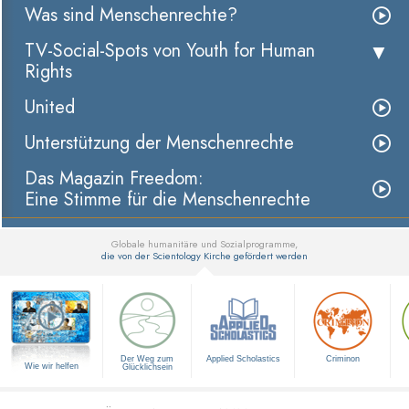
Was sind Menschenrechte?
TV-Social-Spots von Youth for Human
Rights
United
Unterstützung der Menschenrechte
Das Magazin Freedom:
Eine Stimme für die Menschenrechte
Globale humanitäre und Sozialprogramme,
die von der Scientology Kirche gefördert werden
▼
Der Weg zum
Applied Scholastics
Criminon
Wie wir helfen
Glücklichsein