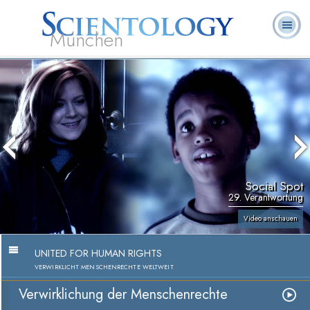
München
L. Ron
Was ist
Ehrenamtliche
Häufig gestellte
Bücher
Hubbard
Scientology?
Geistliche
Fragen
Social Spot
29. Verantwortung
Video anschauen
UNITED FOR HUMAN RIGHTS
VERWIRKLICHT MENSCHENRECHTE WELTWEIT
Verwirklichung der Menschenrechte