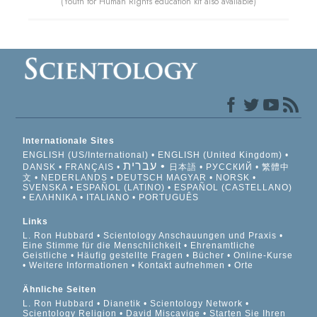
(Youth for Human Rights education kit also available)
Internationale Sites
ENGLISH (US/International)
ENGLISH (United Kingdom)
עברית
DANSK
FRANÇAIS
日本語
РУССКИЙ
繁體中
文
NEDERLANDS
DEUTSCH
MAGYAR
NORSK
SVENSKA
ESPAÑOL (LATINO)
ESPAÑOL (CASTELLANO)
ΕΛΛΗΝΙΚA
ITALIANO
PORTUGUÊS
Links
L. Ron Hubbard
Scientology Anschauungen und Praxis
Eine Stimme für die Menschlichkeit
Ehrenamtliche
Geistliche
Häufig gestellte Fragen
Bücher
Online-Kurse
Weitere Informationen
Kontakt aufnehmen
Orte
Ähnliche Seiten
L. Ron Hubbard
Dianetik
Scientology Network
Scientology Religion
David Miscavige
Starten Sie Ihren