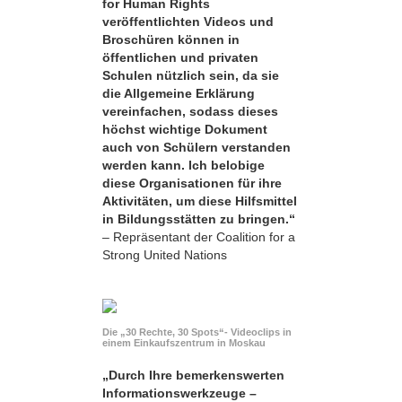
for Human Rights
veröffentlichten Videos und
Broschüren können in
öffentlichen und privaten
Schulen nützlich sein, da sie
die Allgemeine Erklärung
vereinfachen, sodass dieses
höchst wichtige Dokument
auch von Schülern verstanden
werden kann. Ich belobige
diese Organisationen für ihre
Aktivitäten, um diese Hilfsmittel
in Bildungsstätten zu bringen.“
– Repräsentant der Coalition for a
Strong United Nations
Die „30 Rechte, 30 Spots“- Videoclips in
einem Einkaufszentrum in Moskau
„Durch Ihre bemerkens­werten
Informationswerkzeuge –