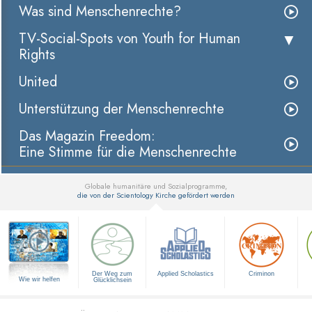
Was sind Menschenrechte?
TV-Social-Spots von Youth for Human
Rights
United
Unterstützung der Menschenrechte
Das Magazin Freedom:
Eine Stimme für die Menschenrechte
Globale humanitäre und Sozialprogramme,
die von der Scientology Kirche gefördert werden
▼
Der Weg zum
Applied Scholastics
Criminon
Wie wir helfen
Glücklichsein