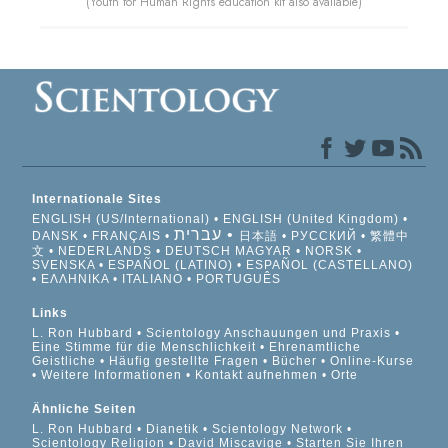
(Youth for Human Rights education kit also available)
Internationale Sites
ENGLISH (US/International)
ENGLISH (United Kingdom)
עברית
DANSK
FRANÇAIS
日本語
РУССКИЙ
繁體中
文
NEDERLANDS
DEUTSCH
MAGYAR
NORSK
SVENSKA
ESPAÑOL (LATINO)
ESPAÑOL (CASTELLANO)
ΕΛΛΗΝΙΚA
ITALIANO
PORTUGUÊS
Links
L. Ron Hubbard
Scientology Anschauungen und Praxis
Eine Stimme für die Menschlichkeit
Ehrenamtliche
Geistliche
Häufig gestellte Fragen
Bücher
Online-Kurse
Weitere Informationen
Kontakt aufnehmen
Orte
Ähnliche Seiten
L. Ron Hubbard
Dianetik
Scientology Network
Scientology Religion
David Miscavige
Starten Sie Ihren