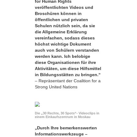
for Human Rights
veröffentlichten Videos und
Broschüren können in
öffentlichen und privaten
Schulen nützlich sein, da sie
die Allgemeine Erklärung
vereinfachen, sodass dieses
höchst wichtige Dokument
auch von Schülern verstanden
werden kann. Ich belobige
diese Organisationen für ihre
Aktivitäten, um diese Hilfsmittel
in Bildungsstätten zu bringen.“
– Repräsentant der Coalition for a
Strong United Nations
Die „30 Rechte, 30 Spots“- Videoclips in
einem Einkaufszentrum in Moskau
„Durch Ihre bemerkens­werten
Informationswerkzeuge –