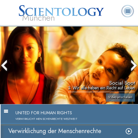
München
L. Ron
Was ist
Ehrenamtliche
Häufig gestellte
Bücher
Hubbard
Scientology?
Geistliche
Fragen
Social Spot
3. Wir alle haben ein Recht auf Leben
Video anschauen
UNITED FOR HUMAN RIGHTS
VERWIRKLICHT MENSCHENRECHTE WELTWEIT
Verwirklichung der Menschenrechte