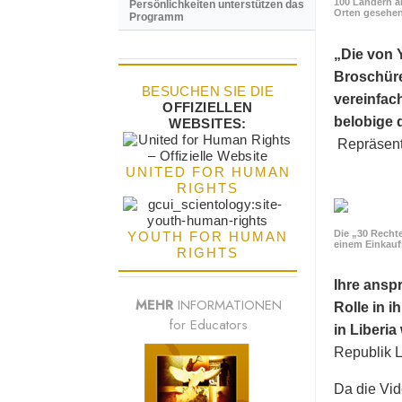
100 Ländern a
Persönlichkeiten unterstützen das
Orten gesehen
Programm
„Die von 
Broschüre
BESUCHEN SIE DIE
vereinfac
OFFIZIELLEN
belobige d
WEBSITES:
Repräsenta
UNITED FOR HUMAN
RIGHTS
Die „30 Rechte
YOUTH FOR HUMAN
einem Einkau
RIGHTS
Ihre ansp
MEHR
INFORMATIONEN
Rolle in 
for Educators
in Liberi
Republik L
Da die Vid