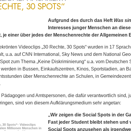
ECHTE, 30 SPOTS“
Aufgrund des durch das Heft
Was si
Interesses junger Menschen an dies
t, je einer über jedes der Menschenrechte der Allgemeinen 
ekrönten Videoclips „30 Rechte, 30 Spots“ wurden in 17 Sprach
lt, u.a. auf CNN International, Sky News und dem National Ge
 Spot zum Thema „Keine Diskriminierung“ u.a. vom Deutschen 
 werden in Bussen, Einkaufszentren, Kinos, Sportstadien, an B
chtsstunden über Menschenrechte an Schulen, in Gemeindezent
.
 Pädagogen und Amtspersonen, die dafür verantwortlich sind
ringen, sind von diesem Aufklärungsmedium sehr angetan:
„Wir zeigen die Social Spots in der G
Fast jeder Student bleibt stehen und v
, 30 Spots“- Videoclips
elen Millionen Menschen in
Social Spots anzusehen als irgendwe