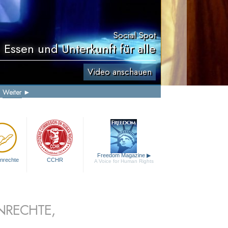
Social Spot
 Essen und Unterkunft für alle
Video anschauen
Weiter
Freedom Magazine
▶
nrechte
CCHR
A Voice for Human Rights
NRECHTE,