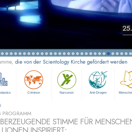
25.
ramme,
die von der Scientology Kirche gefördert werden
olastics
Criminon
Narconon
Anti-Drogen
Mensche
S
S PROGRAMM
ÜBERZEUGENDE STIMME FÜR MENSCHE
LLIONEN INSPIRIERT: