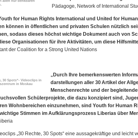
n allen nur denkbaren
.
Pädagoge, Network of International Stu
Youth for Human Rights International und United for Human
n können in öffentlichen und privaten Schulen nützlich sei
hen, sodass dieses höchst wichtige Dokument auch von Sc
iese Organisationen für ihre Aktivitäten, um diese Hilfsmitt
nt der Coalition for a Strong United Nations
„Durch Ihre bemerkens­werten Inform
, 30 Spots“- Videoclips in
darstellungen aller 30 Artikel der Al
fszentrum in Moskau
Menschenrechte und der begleitenden
ruchsvollen Schülerprojekte, die dazu konzipiert sind, Juge
ihren Wohnbereichen einzunehmen, sind Youth for Human Rig
a wichtige Stimmen im Aufklärungsprozess Liberias über M
iberia
eoclips „30 Rechte, 30 Spots“ eine aussagekräftige und leicht v