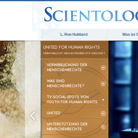
L. Ron Hubbard
Was ist 
UNITED FOR HUMAN RIGHTS
VERWIRKLICHT MENSCHENRECHTE WELTWEIT
VERWIRKLICHUNG DER
MENSCHENRECHTE
WAS SIND
MENSCHENRECHTE?
TV-SOCIAL-SPOTS VON
YOUTH FOR HUMAN RIGHTS
UNITED
UNTERSTÜTZUNG DER
MENSCHENRECHTE