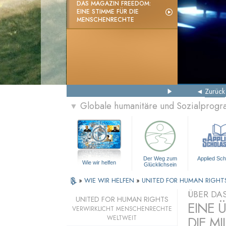
DAS MAGAZIN FREEDOM:
EINE STIMME FÜR DIE
MENSCHENRECHTE
Zurück
Globale humanitäre und Sozialprog
▼
Der Weg zum
Applied Sch
Wie wir helfen
Glücklichsein
»
WIE WIR HELFEN
»
UNITED FOR HUMAN RIGHT
ÜBER DA
UNITED FOR HUMAN RIGHTS
EINE 
VERWIRKLICHT MENSCHENRECHTE
DIE MI
WELTWEIT