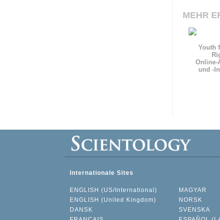
MEHR E
Youth 
Ri
Online-
und
-I
Internationale Sites
ENGLISH (US/International)
MAGYAR
ENGLISH (United Kingdom)
NORSK
DANSK
SVENSKA
FRANÇAIS
ESPAÑOL (L