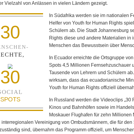
ner Vielzahl von Anlässen in vielen Ländern gezeigt.
In Südafrika werden sie im nationalen 
Helfer von Youth for Human Rights spie
30
Schülern ab. Die Stadt Johannesburg set
Rights diese und andere Materialien in
Menschen das Bewusstsein über Mensc
NSCHEN-
RECHTE,
In Ecuador erreichte die Ortsgruppe von
Spots 4,5 Millionen Fernsehzuschauer un
30
Tausende von Lehrern und Schülern ab
wirksam, dass das ecuadorianische Min
Youth for Human Rights offiziell überna
SOCIAL
SPOTS
In Russland werden die Videoclips „30 R
Kinos und Bahnhöfen sowie im Handels
Moskauer Flughafen für zehn Millionen 
 interregionalen Vereinigung von Ombudsmännern, die für den 
uständig sind, übernahm das Programm offiziell, um Menschen