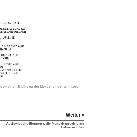
E SKLAVEREI
 GESETZ SCHÜTZT
MENSCHENRECHTE
 AUF EINE
E
DAS RECHT AUF
GENTUM
 RECHT AUF
RATIE
 RECHT AUF
NG
D KANN IHNEN
SCHENRECHTE
EN
Allgemeinen Erklärung der Menschenrechte mittels
Weiter »
Audiovisuelle Elemente, die Menschenrechte mit
Leben erfüllen