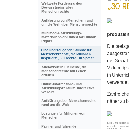
„30 R
Weltweite Förderung des
Bewusstseins über
Menschenrechte
Aufklärung von Menschen rund
um die Welt über Menschenrechte
Multimedia-Ausbildungs-
produzier
Materialien von United for Human
Rights
Die preisg
Eine überzeugende Stimme für
ausgestrah
Menschenrechte, die Millionen
inspiriert: „30 Rechte, 30 Spots“
der Social
Audiovisuelle Elemente, die
Videoclips
Menschenrechte mit Leben
in Unterri
erfüllen
verwendet
Online-Informations- und
Ausbildungszentrum, Interaktive
Website
Zahlreiche
näher zu b
Aufklärung über Menschenrechte
rund um die Welt
Lösungen für Millionen von
Menschen
Die „30 Rechte
Partner und führende
wurden von vi