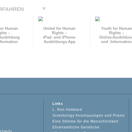
RFAHREN
for Human
United for Human
Youth for Human
ghts –
Rights –
Rights –
Ausbildung
iPad- und iPhone-
Online-Ausbildun
nformation
Ausbildungs-App
und
-Information
Links
L. Ron Hubbard
Scientology Anschauungen und Praxis
Eine Stimme für die Menschlichkeit
Ehrenamtliche Geistliche
ATINO)