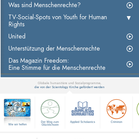
Was sind Menschenrechte?
TV-Social-Spots von Youth for Human
Rights
United
Unterstützung der Menschenrechte
Das Magazin Freedom:
Eine Stimme für die Menschenrechte
Globale humanitäre und Sozialprogramme,
die von der Scientology Kirche gefördert werden
▼
Der Weg zum
Applied Scholastics
Criminon
Wie wir helfen
Glücklichsein