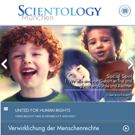
München
L. Ron
Was ist
Ehrenamtliche
Häufig gestellte
Bücher
Hubbard
Scientology?
Geistliche
Fragen
Social Spot
1. Wir alle sind von Geburt an frei und
gleich an Würde und Rechten
Video anschauen
UNITED FOR HUMAN RIGHTS
VERWIRKLICHT MENSCHENRECHTE WELTWEIT
Verwirklichung der Menschenrechte