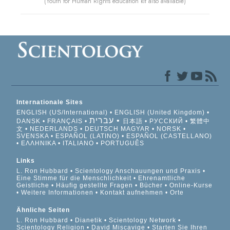
(Youth for Human Rights education kit also available)
Internationale Sites
ENGLISH (US/International)
ENGLISH (United Kingdom)
עברית
DANSK
FRANÇAIS
日本語
РУССКИЙ
繁體中
文
NEDERLANDS
DEUTSCH
MAGYAR
NORSK
SVENSKA
ESPAÑOL (LATINO)
ESPAÑOL (CASTELLANO)
ΕΛΛΗΝΙΚA
ITALIANO
PORTUGUÊS
Links
L. Ron Hubbard
Scientology Anschauungen und Praxis
Eine Stimme für die Menschlichkeit
Ehrenamtliche
Geistliche
Häufig gestellte Fragen
Bücher
Online-Kurse
Weitere Informationen
Kontakt aufnehmen
Orte
Ähnliche Seiten
L. Ron Hubbard
Dianetik
Scientology Network
Scientology Religion
David Miscavige
Starten Sie Ihren