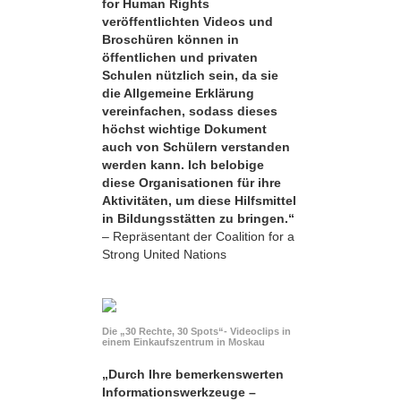
for Human Rights
veröffentlichten Videos und
Broschüren können in
öffentlichen und privaten
Schulen nützlich sein, da sie
die Allgemeine Erklärung
vereinfachen, sodass dieses
höchst wichtige Dokument
auch von Schülern verstanden
werden kann. Ich belobige
diese Organisationen für ihre
Aktivitäten, um diese Hilfsmittel
in Bildungsstätten zu bringen.“
– Repräsentant der Coalition for a
Strong United Nations
Die „30 Rechte, 30 Spots“- Videoclips in
einem Einkaufszentrum in Moskau
„Durch Ihre bemerkens­werten
Informationswerkzeuge –