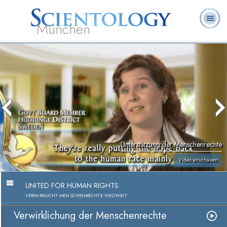
München
L. Ron
Was ist
Ehrenamtliche
Häufig gestellte
Bücher
Hubbard
Scientology?
Geistliche
Fragen
Unterstützung der Menschenrechte
Video anschauen
UNITED FOR HUMAN RIGHTS
VERWIRKLICHT MENSCHENRECHTE WELTWEIT
Verwirklichung der Menschenrechte