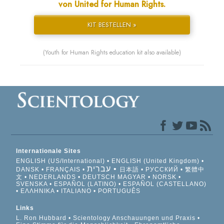
von United for Human Rights.
KIT BESTELLEN »
(Youth for Human Rights education kit also available)
Internationale Sites
ENGLISH (US/International)
ENGLISH (United Kingdom)
עברית
DANSK
FRANÇAIS
日本語
РУССКИЙ
繁體中
文
NEDERLANDS
DEUTSCH
MAGYAR
NORSK
SVENSKA
ESPAÑOL (LATINO)
ESPAÑOL (CASTELLANO)
ΕΛΛΗΝΙΚA
ITALIANO
PORTUGUÊS
Links
L. Ron Hubbard
Scientology Anschauungen und Praxis