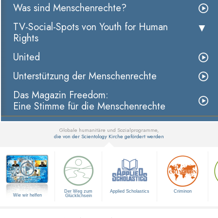
Was sind Menschenrechte?
TV-Social-Spots von Youth for Human
Rights
United
Unterstützung der Menschenrechte
Das Magazin Freedom:
Eine Stimme für die Menschenrechte
Globale humanitäre und Sozialprogramme,
die von der Scientology Kirche gefördert werden
▼
Der Weg zum
Applied Scholastics
Criminon
Wie wir helfen
Glücklichsein