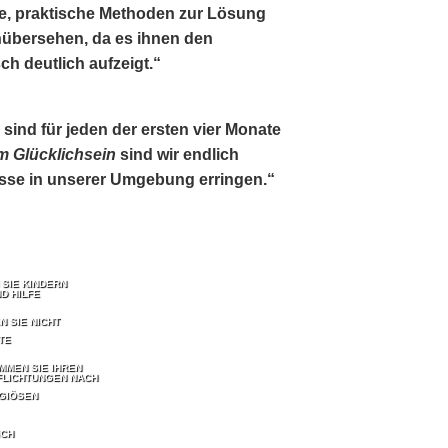
te, praktische Methoden zur Lösung
nübersehen, da es ihnen den
ch deutlich aufzeigt.“
ind für jeden der ersten vier Monate
 Glücklichsein
sind wir endlich
isse in unserer Umgebung erringen.“
 SIE KINDERN
D HILFE
N SIE NICHT
TE
MMEN SIE IHREN
FLICHTUNGEN NACH
IGIÖSEN
ICH