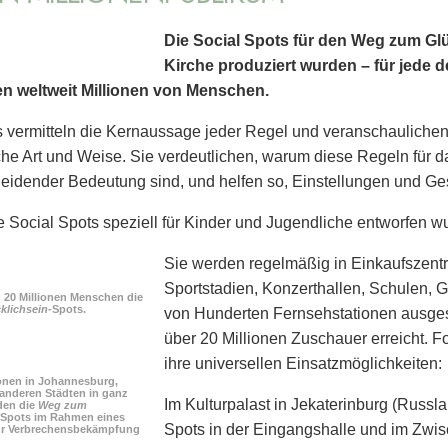
Die Social Spots für den Weg zum Glü
Kirche produziert wurden – für jede d
hen weltweit Millionen von Menschen.
 vermitteln die Kernaussage jeder Regel und veranschaulichen
che Art und Weise. Sie verdeutlichen, warum diese Regeln für 
eidender Bedeutung sind, und helfen so, Einstellungen und Ge
 Social Spots speziell für Kinder und Jugendliche entworfen wu
Sie werden regelmäßig in Einkaufszent
Sport­stadien, Konzerthallen, Schulen,
n 20 Millionen Menschen die
lichsein-
Spots.
von Hunderten Fernsehstationen ausgest
über 20 Millionen Zuschauer erreicht. 
ihre universellen Einsatzmöglichkeiten:
ionen in Johannesburg,
anderen Städten in ganz
Im Kulturpalast in Jekaterinburg (Russl
den die
Weg zum
-Spots im Rahmen eines
Spots in der Eingangshalle und im Zwi
r Verbrechensbekämpfung