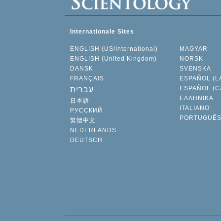
Internationale Sites
ENGLISH (US/International)
MAGYAR
ENGLISH (United Kingdom)
NORSK
DANSK
SVENSKA
FRANÇAIS
ESPAÑOL (L
ESPAÑOL (C
עברית
ΕΛΛΗΝΙΚA
日本語
ITALIANO
РУССКИЙ
PORTUGUÊ
繁體中文
NEDERLANDS
DEUTSCH