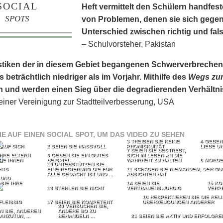
SOCIAL
Heft vermittelt den Schülern handfes
SPOTS
von Problemen, denen sie sich gege
Unterschied zwischen richtig und fals
– Schulvorsteher, Pakistan
istiken der in diesem Gebiet begangenen Schwerverbrechen s
 beträchtlich niedriger als im Vorjahr. Mithilfe des
Wegs zum
ch und werden einen Sieg über die degradierenden Verhältn
 einer Vereinigung zur Stadtteilverbesserung, USA
IE AUF EINEN SOCIAL SPOT, UM DAS VIDEO ZU SEHEN
3 TREIBEN SIE KEINE
4 GEBEN
 AUF SICH
2 SEIEN SIE MASSVOLL
PROMISKUITÄT
LIEBE UN
7 SEIEN SIE BESTREBT,
IHRE ELTERN
6 GEBEN SIE EIN GUTES
SICH IM LEBEN AN DIE
IE IHNEN
BEISPIEL
WAHRHEIT ZU HALTEN
8 MORDE
10 UNTERSTÜTZEN SIE
CHTS
EINE REGIERUNG DIE FÜR
11 SCHADEN SIE NIEMANDEM, DER GU
ALLE GEDACHT IST UND ...
ABSICHTEN HAT
 UND
SIE IHRE
14 SEIEN SIE
15 KO
13 STEHLEN SIE NICHT
VERTRAUENSWÜRDIG
VERP
18 RESPEKTIEREN SIE DIE REL
FLEISSIG
17 SEIEN SIE KOMPETENT
ÜBERZEUGUNGEN ANDERER
20 VERSUCHEN SIE,
N SIE, ANDEREN
ANDERE SO ZU
ANZUTUN, ...
BEHANDELN ...
21 SEIEN SIE AKTIV UND ERFOLGRE