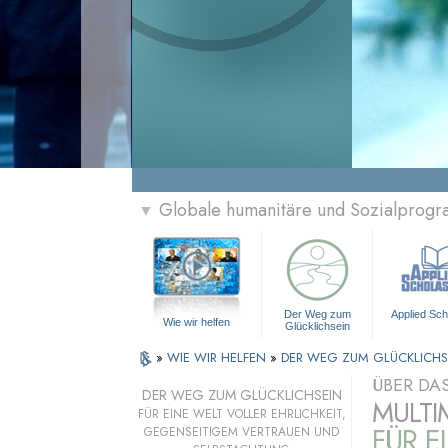
Globale humanitäre und Sozialprog
▼
Der Weg zum
Applied Sch
Wie wir helfen
Glücklichsein
»
WIE WIR HELFEN
»
DER WEG ZUM GLÜCKLICHS
ÜBER DA
DER WEG ZUM GLÜCKLICHSEIN
MULTI
FÜR EINE WELT VOLLER EHRLICHKEIT,
FÜR E
GEGENSEITIGEM VERTRAUEN UND