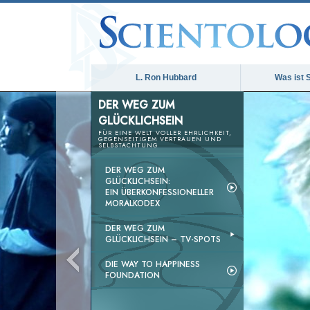
L. Ron Hubbard
Was ist 
DER WEG ZUM
GLÜCKLICHSEIN
FÜR EINE WELT VOLLER EHRLICHKEIT,
GEGENSEITIGEM VERTRAUEN UND
SELBSTACHTUNG
DER WEG ZUM
GLÜCKLICHSEIN:
EIN ÜBERKONFESSIONELLER
MORALKODEX
DER WEG ZUM
GLÜCKLICHSEIN –
TV-SPOTS
DIE WAY TO HAPPINESS
FOUNDATION