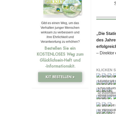
Gibt es einen Weg, um das
Verhalten junger Menschen
wirksam zu verbessern und
„Die Stat
ihre Ehrlichkeit und
des Jahres
Verantwortung zu erhöhen?
erfolgrei
Bestellen Sie ein
– Direktor
KOSTENLOSES
Weg zum
Glücklichsein
-Heft und
-Informationskit.
KLICKEN S
KIT BESTELLEN »
1 ACHTEN SIE
5 EHREN SIE 
UND HELFEN S
9 TUN SIE NI
ILLEGALES
12 SCHÜTZEN
VERBESSERN 
UMWELT
16 SEIEN SIE 
19 VERSUCHE
NICHT ETWAS 