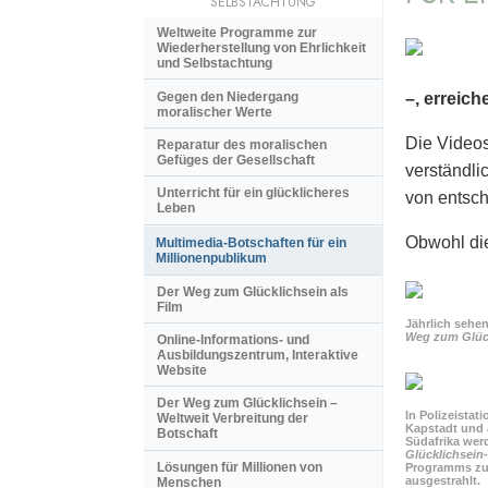
SELBSTACHTUNG
Weltweite Programme zur
Wiederherstellung von Ehrlichkeit
und Selbstachtung
Gegen den Niedergang
–, erreic
moralischer Werte
Die Videos
Reparatur des moralischen
Gefüges der Gesellschaft
verständli
Unterricht für ein glücklicheres
von entsch
Leben
Obwohl die
Multimedia-Botschaften für ein
Millionenpublikum
Der Weg zum Glücklichsein als
Film
Jährlich sehe
Weg zum Glück
Online-Informations- und
Ausbildungszentrum, Interaktive
Website
Der Weg zum Glücklichsein –
In Polizeistat
Weltweit Verbreitung der
Kapstadt und 
Botschaft
Südafrika wer
Glücklichsein
Lösungen für Millionen von
Programms zu
ausgestrahlt.
Menschen