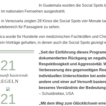
In Guatemala wurden die Social Spots täg
im nationalen Fernsehen ausgestrahlt.
 in Venezuela zeigten 28 Kinos die Social Spots vier Monate l
rtebereich für Passagiere zu sehen.
ica wurde für Hunderte von medizinischen Fachkräften und Ch
ein-
Vorträge gehalten, in denen auch die Social Spots gezeigt 
„Seit der Einführung dieses Programm
dokumentierten Rückgang an negative
21
Respekt­losigkeit und Aggressivität.
Verbesserung des gegenseitigen Res
rnunft basierende
individuellen Unterschieden bei ande
REGELN
andere und einer auf Vernunft basier
besseres Verständnis der Bedeutung
21
– Schuldirektor, USA
„Mit dem
Weg zum Glücklichsein
erre