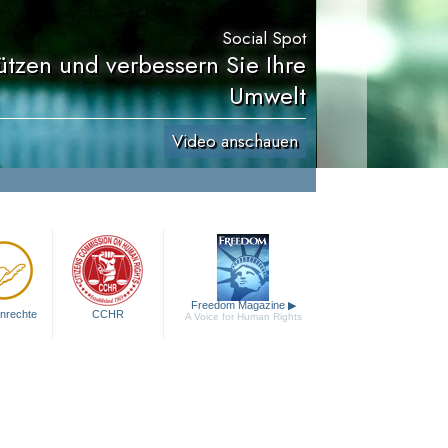
Social Spot
ützen und verbessern Sie Ihre
Umwelt
Video anschauen
Freedom Magazine
▶
nrechte
CCHR
A Voice for Human Rights