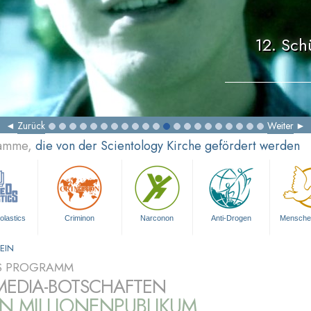
12. Sch
Zurück
Weiter
ramme,
die von der Scientology Kirche gefördert werden
olastics
Criminon
Narconon
Anti-Drogen
Mensche
EIN
S PROGRAMM
MEDIA-BOTSCHAFTEN
IN MILLIONENPUBLIKUM