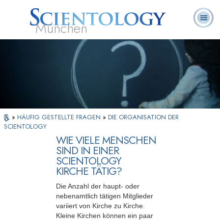
München
L. Ron
Was ist
Ehrenamtliche
Häufig gestellte
Bücher
Hubbard
Scientology?
Geistliche
Fragen
»
HÄUFIG GESTELLTE FRAGEN
»
DIE ORGANISATION DER
SCIENTOLOGY
WIE VIELE MENSCHEN
SIND IN EINER
SCIENTOLOGY
KIRCHE TÄTIG?
Die Anzahl der haupt- oder
nebenamtlich tätigen Mitglieder
variiert von Kirche zu Kirche.
Kleine Kirchen können ein paar