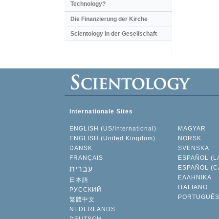
Technology?
Die Finanzierung der Kirche
Scientology in der Gesellschaft
Internationale Sites
ENGLISH (US/International)
MAGYAR
ENGLISH (United Kingdom)
NORSK
DANSK
SVENSKA
FRANÇAIS
ESPAÑOL (L
ESPAÑOL (C
עברית
ΕΛΛΗΝΙΚA
日本語
ITALIANO
РУССКИЙ
PORTUGUÊ
繁體中文
NEDERLANDS