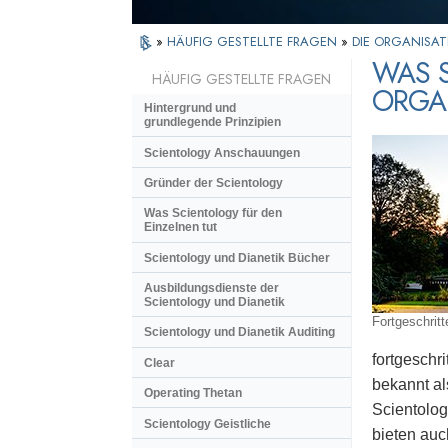
»
HÄUFIG GESTELLTE FRAGEN
»
DIE ORGANISAT
WAS S
HÄUFIG GESTELLTE FRAGEN
ORGA
Hintergrund und
grundlegende Prinzipien
Scientology Anschauungen
Gründer der Scientology
Was Scientology für den
Einzelnen tut
Scientology und Dianetik Bücher
Ausbildungsdienste der
Scientology und Dianetik
Fortgeschritt
Scientology und Dianetik Auditing
fortgeschri
Clear
bekannt al
Operating Thetan
Scientolog
Scientology Geistliche
bieten auc