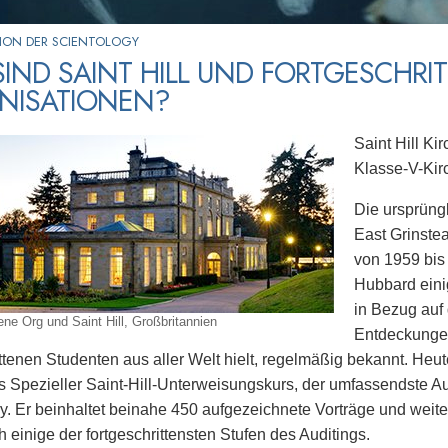
ION DER SCIENTOLOGY
IND SAINT HILL UND FORTGESCHRI
NISATIONEN?
Saint Hill Ki
Klasse-V-Kir
Die ursprüngl
East Grinste
von 1959 bis
Hubbard eini
in Bezug auf
ene Org und Saint Hill, Großbritannien
Entdeckungen 
ttenen Studenten aus aller Welt hielt, regelmäßig bekannt. Heute
s Spezieller Saint-Hill-Unterweisungskurs, der umfassendste Au
y. Er beinhaltet beinahe 450 aufgezeichnete Vorträge und weiter
h einige der fortgeschrittensten Stufen des Auditings.