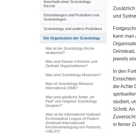
Innerhalb einer Scientology
Kirche
Zusätzlich
Einstellungen und Praktiken von
und Sydne
Scientologen
Fortgeschr
Scientology und andere Praktiken
kann man A
Die Organisation der Scientology
Organisati
Wie ist die Scientology Kirche
Grinstead,
strukturiert?
jeweils ei
Was sind Klasse-V-Kirchen und
Zentrale Organisationen?
In den For
Was sind Scientology Missionen?
Einsichten
Was ist Scientology Missions
die Achte 
International (SMI)?
spirituell
Was sind geistliche Ämter „im
studiert, 
Feld“ und religiöse Scientology
Gruppen?
Schritt. A
Was ist die International Hubbard
Zuversicht
Ecclesiastical League of Pastors
(Hubbard Internationale
in ferner Z
Kirchenvereinigung von Pastoren,
I HELP)?