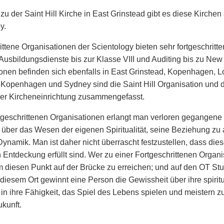
 zu der Saint Hill Kirche in East Grinstead gibt es diese Kirch
y.
ittene Organisationen der Scientology bieten sehr fortgeschritt
usbildungsdienste bis zur Klasse VIII und Auditing bis zu New 
onen befinden sich ebenfalls in East Grinstead, Kopenhagen, L
 Kopenhagen und Sydney sind die Saint Hill Organisation und di
ner Kircheneinrichtung zusammengefasst.
tgeschrittenen Organisationen erlangt man verloren gegangene
 über das Wesen der eigenen Spiritualität, seine Beziehung zu
Dynamik. Man ist daher nicht überrascht festzustellen, dass di
en Entdeckung erfüllt sind. Wer zu einer Fortgeschrittenen Organ
um diesen Punkt auf der Brücke zu erreichen; und auf den OT S
n diesem Ort gewinnt eine Person die Gewissheit über ihre spirit
 in ihre Fähigkeit, das Spiel des Lebens spielen und meistern z
ukunft.