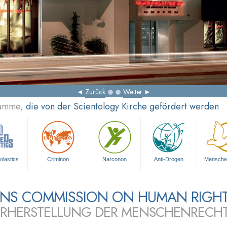
Zurück
Weiter
ramme,
die von der Scientology Kirche gefördert werden
olastics
Criminon
Narconon
Anti-Drogen
Mensche
ZENS COMMISSION ON HUMAN RIGH
RHERSTELLUNG DER MENSCHENRECH