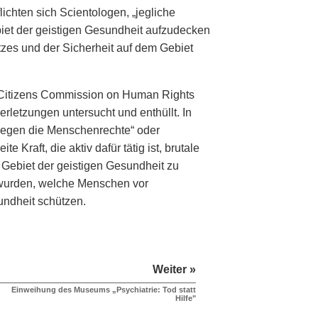
ichten sich Scientologen, „jegliche
biet der geistigen Gesundheit aufzudecken
tzes und der Sicherheit auf dem Gebiet
e Citizens Commission on Human Rights
letzungen untersucht und enthüllt. In
 gegen die Menschenrechte“ oder
Kraft, die aktiv dafür tätig ist, brutale
Gebiet der geistigen Gesundheit zu
n wurden, welche Menschen vor
ndheit schützen.
Weiter »
Einweihung des Museums „Psychiatrie: Tod statt
Hilfe"