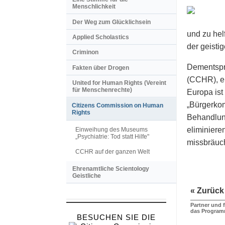
Menschlichkeit
Der Weg zum Glücklichsein
und zu hel
Applied Scholastics
der geisti
Criminon
Dementspre
Fakten über Drogen
(CCHR), ei
United for Human Rights (Vereint
für Menschenrechte)
Europa ist
„Bürgerkomm
Citizens Commission on Human
Rights
Behandlung
eliminiere
Einweihung des Museums
„Psychiatrie: Tod statt Hilfe"
missbräuch
CCHR auf der ganzen Welt
Ehrenamtliche Scientology
Geistliche
« Zurück
Partner und 
das Progra
BESUCHEN SIE DIE