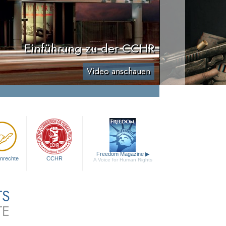
Einführung zu der CCHR
Video anschauen
Freedom Magazine
▶
nrechte
CCHR
A Voice for Human Rights
TS
TE