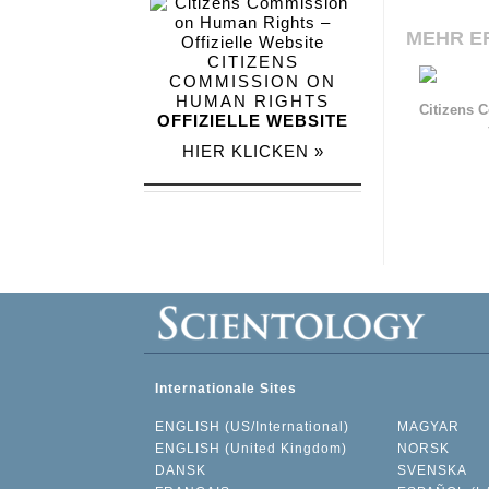
MEHR E
CITIZENS
COMMISSION ON
HUMAN RIGHTS
Citizens 
OFFIZIELLE WEBSITE
HIER KLICKEN »
Internationale Sites
ENGLISH (US/International)
MAGYAR
ENGLISH (United Kingdom)
NORSK
DANSK
SVENSKA