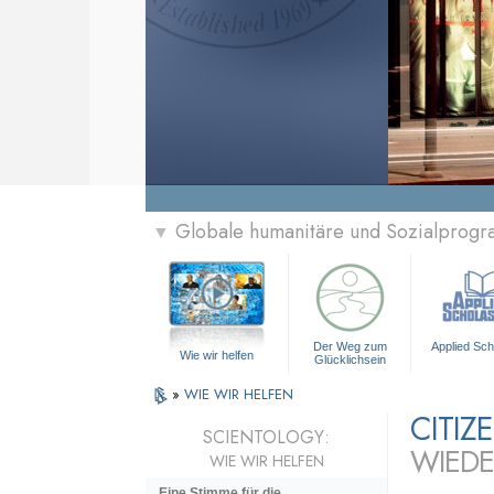
Globale humanitäre und Sozialprog
▼
Der Weg zum
Applied Sch
Wie wir helfen
Glücklichsein
»
WIE WIR HELFEN
CITI
SCIENTOLOGY:
WIEDE
WIE WIR HELFEN
Eine Stimme für die