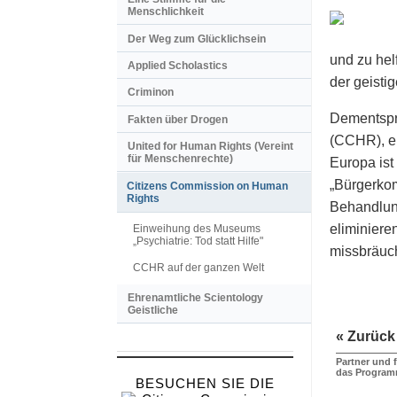
Menschlichkeit
Der Weg zum Glücklichsein
und zu hel
Applied Scholastics
der geisti
Criminon
Dementspre
Fakten über Drogen
(CCHR), ei
United for Human Rights (Vereint
für Menschenrechte)
Europa ist
„Bürgerkomm
Citizens Commission on Human
Rights
Behandlung
eliminiere
Einweihung des Museums
„Psychiatrie: Tod statt Hilfe"
missbräuch
CCHR auf der ganzen Welt
Ehrenamtliche Scientology
Geistliche
« Zurück
Partner und 
das Progra
BESUCHEN SIE DIE