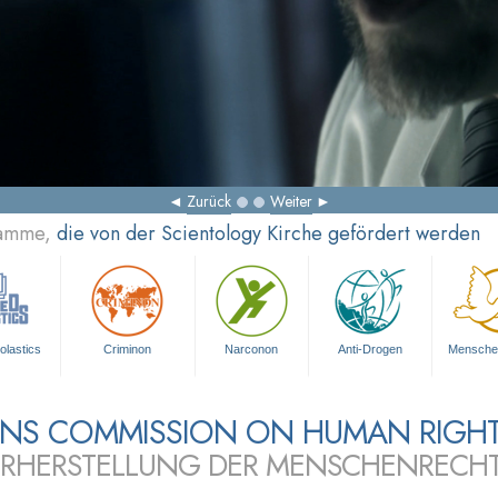
Zurück
Weiter
ramme,
die von der Scientology Kirche gefördert werden
olastics
Criminon
Narconon
Anti-Drogen
Mensche
ZENS COMMISSION ON HUMAN RIGH
RHERSTELLUNG DER MENSCHENRECH