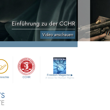
Einführung zu der CCHR
Video anschauen
Freedom Magazine
▶
nrechte
CCHR
A Voice for Human Rights
TS
TE