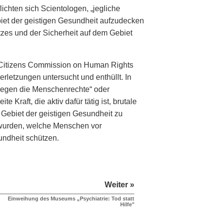
ichten sich Scientologen, „jegliche
biet der geistigen Gesundheit aufzudecken
tzes und der Sicherheit auf dem Gebiet
e Citizens Commission on Human Rights
letzungen untersucht und enthüllt. In
 gegen die Menschenrechte“ oder
Kraft, die aktiv dafür tätig ist, brutale
Gebiet der geistigen Gesundheit zu
n wurden, welche Menschen vor
ndheit schützen.
Weiter »
Einweihung des Museums „Psychiatrie: Tod statt
Hilfe"