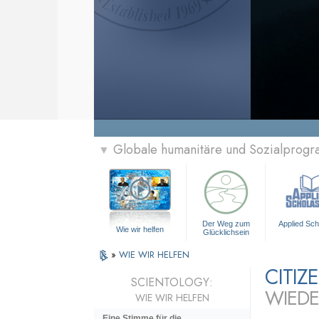
Globale humanitäre und Sozialprog
▼
Der Weg zum
Applied Sch
Wie wir helfen
Glücklichsein
»
WIE WIR HELFEN
CITI
SCIENTOLOGY:
WIEDE
WIE WIR HELFEN
Eine Stimme für die