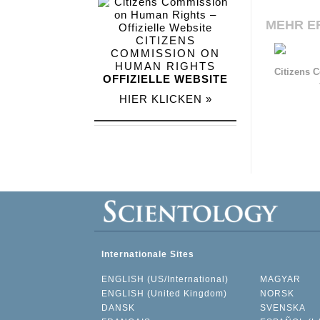
MEHR E
CITIZENS
COMMISSION ON
HUMAN RIGHTS
Citizens 
OFFIZIELLE WEBSITE
HIER KLICKEN »
Internationale Sites
ENGLISH (US/International)
MAGYAR
ENGLISH (United Kingdom)
NORSK
DANSK
SVENSKA