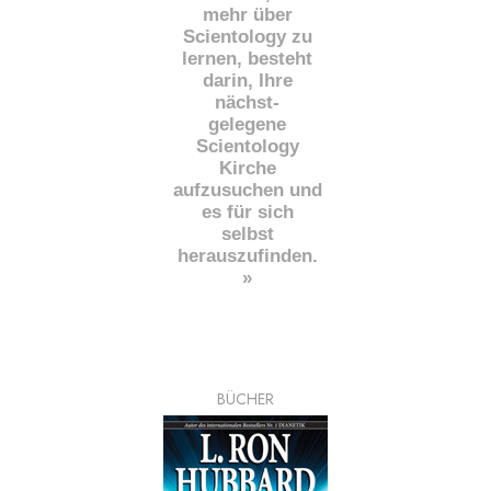
mehr über
Scientology zu
lernen, besteht
darin, Ihre
nächst
-
gelegene
Scientology
Kirche
aufzusuchen und
es für sich
selbst
herauszufinden.
»
BÜCHER