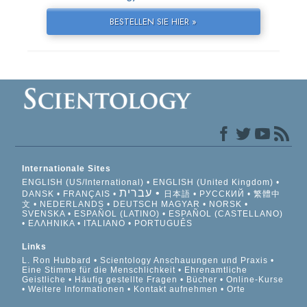
BESTELLEN SIE HIER »
Internationale Sites
ENGLISH (US/International)
ENGLISH (United Kingdom)
עברית
DANSK
FRANÇAIS
日本語
РУССКИЙ
繁體中
文
NEDERLANDS
DEUTSCH
MAGYAR
NORSK
SVENSKA
ESPAÑOL (LATINO)
ESPAÑOL (CASTELLANO)
ΕΛΛΗΝΙΚA
ITALIANO
PORTUGUÊS
Links
L. Ron Hubbard
Scientology Anschauungen und Praxis
Eine Stimme für die Menschlichkeit
Ehrenamtliche
Geistliche
Häufig gestellte Fragen
Bücher
Online-Kurse
Weitere Informationen
Kontakt aufnehmen
Orte