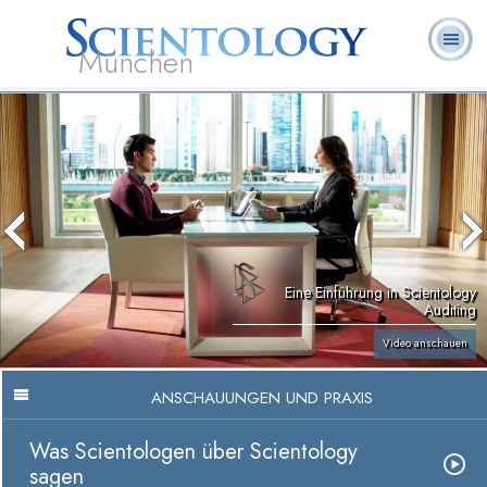
München
L. Ron
Was ist
Ehrenamtliche
Häufig gestellte
Bücher
Hubbard
Scientology?
Geistliche
Fragen
Eine Einführung in Scientology
Auditing
Video anschauen
ANSCHAUUNGEN UND PRAXIS
Was Scientologen über Scientology
sagen