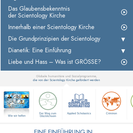
Das Glaubensbekenntnis
der Scientology Kirche
Innerhalb einer Scientology Kirche
Die Grundprinzipien der Scientology
Dianetik: Eine Einführung
Liebe und Hass – Was ist GRÖSSE?
Globale humanitäre und Sozialprogramme,
die von der Scientology Kirche gefördert werden
▼
Der Weg zum
Applied Scholastics
Criminon
Wie wir helfen
Glücklichsein
EINE EINFÜHRUNG IN